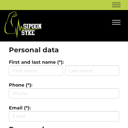
Navi
Navi
Personal data
First and last name (*):
Phone (*):
Email (*):