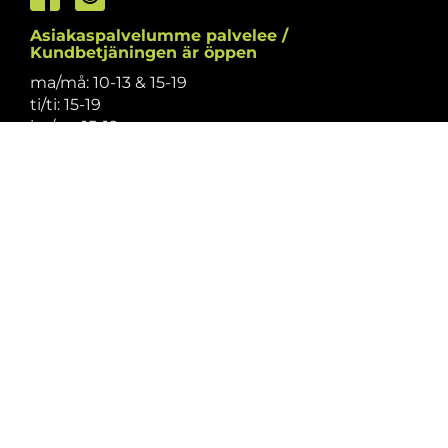
Asiakaspalvelumme palvelee /
Kundbetjäningen är öppen
ma/må: 10-13 & 15-19
ti/ti: 15-19
ke/on: 15-19
to/to: 12-19
pe/fr: 12-15
la/lö: 9.30-13
su/sö: suljettu/stängt
Puhelintiedusteluihin vastaamme
asiakaspalvelun aukioloaikoina.
Vi svarar på telefonförfrågningar under
kundbetjäningens öppettider.
Tarkistathan mahdolliset muutokset
aukioloaikoihin
täältä.
Vänligen kontrollera eventuella ändringar av
öppettiderna
här.
Asiakaspalvelu on suljettu pyhinä.