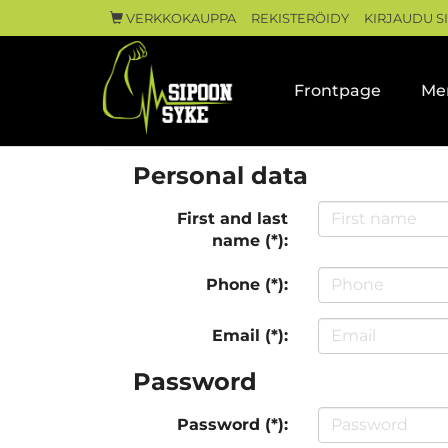
VERKKOKAUPPA
REKISTERÖIDY
KIRJAUDU S
Frontpage
Me
Personal data
First and last
name (*):
Phone (*):
Email (*):
Password
Password (*):