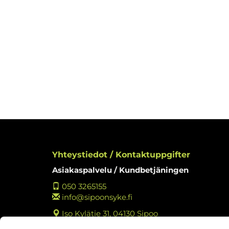
Yhteystiedot / Kontaktuppgifter
Asiakaspalvelu / Kundbetjäningen
050 3265155
info@sipoonsyke.fi
Iso Kylätie 31, 04130 Sipoo