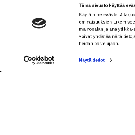
Y-tunnus: 2762221-3
Tämä sivusto käyttää eväs
Tietosuojaseloste
Käytämme evästeitä tarjoa
Tulosta rekisteritietojen tarkastuslomake
ominaisuuksien tukemisee
Kokemuksia Sipoon Syke
mainosalan ja analytiikka
voivat yhdistää näitä tietoja
heidän palvelujaan.
Näytä tiedot
© Sip