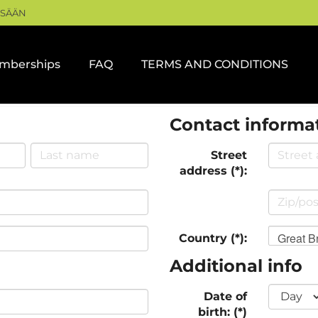
ISÄÄN
mberships
FAQ
TERMS AND CONDITIONS
Contact informa
Street
address (*):
Great Br
Country (*):
Additional info
Date of
birth: (*)