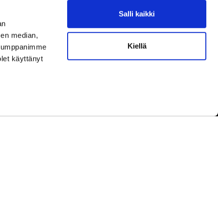
Salli kaikki
aamme asiakaspalvelun aukioloaikoina.
an
ningar under kundbetjäningens öppettider.
sen median,
Kiellä
uutokset aukioloaikoihin
täältä.
. Kumppanimme
ella ändringar av öppettiderna
här.
olet käyttänyt
yhinä.
under helger.
etwork