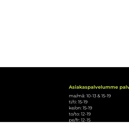
Asiakaspalvelumme palv
ma/må: 10-13 & 15-19
ti/ti: 15-19
ke/on: 15-19
to/to: 12-19
pe/fr: 12-15
la/lö: 9.30-13