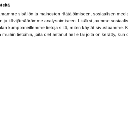
su/sö: suljettu/stängt
teitä
Puhelintiedusteluihin vast
mamme sisällön ja mainosten räätälöimiseen, sosiaalisen medi
Vi svarar på telefonförfråg
n ja kävijämäärämme analysoimiseen. Lisäksi jaamme sosiaali
Tarkistathan mahdolliset m
-alan kumppaneillemme tietoja siitä, miten käytät sivustoamme
Vänligen kontrollera eventu
 muihin tietoihin, joita olet antanut heille tai joita on kerätty, kun 
Asiakaspalvelu on suljettu p
Kundbetjäningen är stängd 
oon Syke
| Toiminnanohjausjärjestelmä
WiseGym
powered by
WiseN