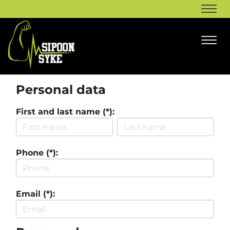
Navi
Navi
Personal data
First and last name (*):
Phone (*):
Email (*):