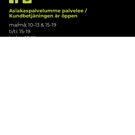
Asiakaspalvelumme palvelee /
Kundbetjäningen är öppen
ma/må: 10-13 & 15-19
ti/ti: 15-19
ke/on: 15-19
to/to: 12-19
pe/fr: 12-15
la/lö: 9.30-13
su/sö: suljettu/stängt
Puhelintiedusteluihin vastaamme
asiakaspalvelun aukioloaikoina.
Vi svarar på telefonförfrågningar under
kundbetjäningens öppettider.
Tarkistathan mahdolliset muutokset
aukioloaikoihin
täältä.
Vänligen kontrollera eventuella ändringar av
öppettiderna
här.
Asiakaspalvelu on suljettu pyhinä.