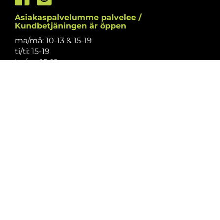
Asiakaspalvelumme palvelee /
Kundbetjäningen är öppen
ma/må: 10-13 & 15-19
ti/ti: 15-19
ke/on: 15-19
to/to: 12-19
pe/fr: 12-15
la/lö: 9.30-13
su/sö: suljettu/stängt
Puhelintiedusteluihin vastaamme
asiakaspalvelun aukioloaikoina.
Vi svarar på telefonförfrågningar under
kundbetjäningens öppettider.
Tarkistathan mahdolliset muutokset
aukioloaikoihin
täältä.
Vänligen kontrollera eventuella ändringar av
öppettiderna
här.
Asiakaspalvelu on suljettu pyhinä.