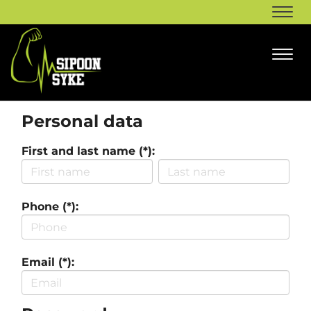
Navi
Navi
Personal data
First and last name (*):
Phone (*):
Email (*):