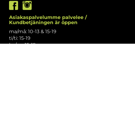
Asiakaspalvelumme palvelee /
Kundbetjäningen är öppen
ma/må: 10-13 & 15-19
ti/ti: 15-19
ke/on: 15-19
to/to: 12-19
pe/fr: 12-15
la/lö: 9.30-13
su/sö: suljettu/stängt
Puhelintiedusteluihin vastaamme
asiakaspalvelun aukioloaikoina.
Vi svarar på telefonförfrågningar under
kundbetjäningens öppettider.
Tarkistathan mahdolliset muutokset
aukioloaikoihin
täältä.
Vänligen kontrollera eventuella ändringar av
öppettiderna
här.