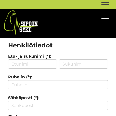
Navi
Navi
Henkilötiedot
Etu- ja sukunimi (*):
Puhelin (*):
Sähköposti (*):