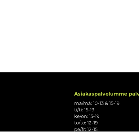
Asiakaspalvelumme palv
ma/må: 10-13 & 15-19
ti/ti: 15-19
ke/on: 15-19
to/to: 12-19
pe/fr: 12-15
la/lö: 9.30-13