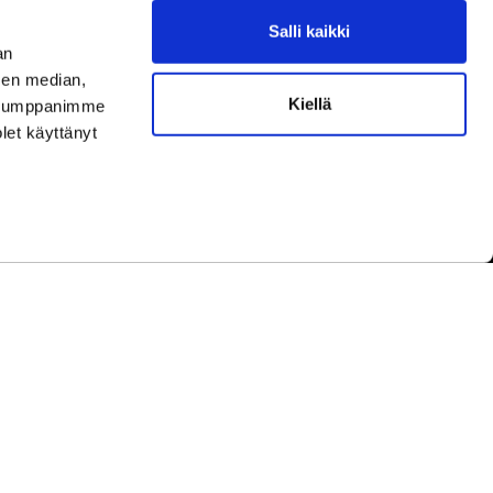
Salli kaikki
aamme asiakaspalvelun aukioloaikoina.
an
ningar under kundbetjäningens öppettider.
sen median,
Kiellä
uutokset aukioloaikoihin
täältä.
. Kumppanimme
ella ändringar av öppettiderna
här.
olet käyttänyt
yhinä.
under helger.
etwork