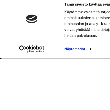
Y-tunnus: 2762221-3
Tämä sivusto käyttää eväs
Tietosuojaseloste
Käytämme evästeitä tarjoa
Tulosta rekisteritietojen tarkastuslomake
ominaisuuksien tukemisee
Kokemuksia Sipoon Syke
mainosalan ja analytiikka
voivat yhdistää näitä tietoja
heidän palvelujaan.
Näytä tiedot
© Sip