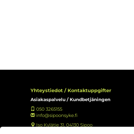
Yhteystiedot / Kontaktuppgifter
Asiakaspalvelu / Kundbetjäningen
050 3265155
info@sipoonsyke.fi
Iso Kylätie 31, 04130 Sipoo