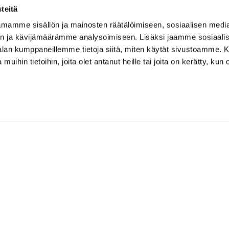
su/sö: suljettu/stängt
teitä
Puhelintiedusteluihin vast
mamme sisällön ja mainosten räätälöimiseen, sosiaalisen medi
Vi svarar på telefonförfråg
n ja kävijämäärämme analysoimiseen. Lisäksi jaamme sosiaali
Tarkistathan mahdolliset m
-alan kumppaneillemme tietoja siitä, miten käytät sivustoamme
Vänligen kontrollera eventu
 muihin tietoihin, joita olet antanut heille tai joita on kerätty, kun 
Asiakaspalvelu on suljettu p
Kundbetjäningen är stängd 
oon Syke
| Toiminnanohjausjärjestelmä
WiseGym
powered by
WiseN