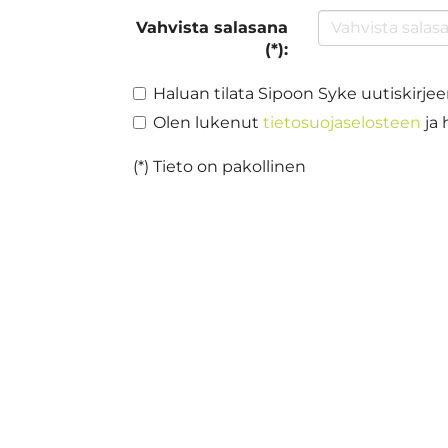
Vahvista salasana
(*):
Haluan tilata Sipoon Syke uutiskirje
Olen lukenut
tietosuojaselosteen
ja 
(*) Tieto on pakollinen