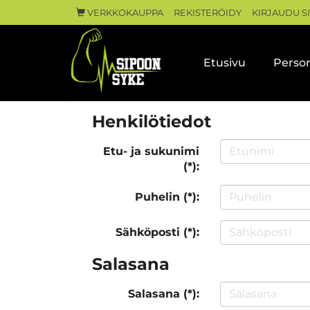
VERKKOKAUPPA
REKISTERÖIDY
KIRJAUDU S
Etusivu
Person
Henkilötiedot
Etu- ja sukunimi
(*):
Puhelin (*):
Sähköposti (*):
Salasana
Salasana (*):