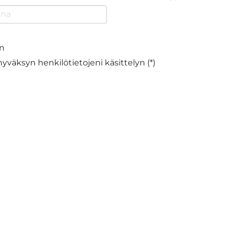
en
hyväksyn henkilötietojeni käsittelyn (*)