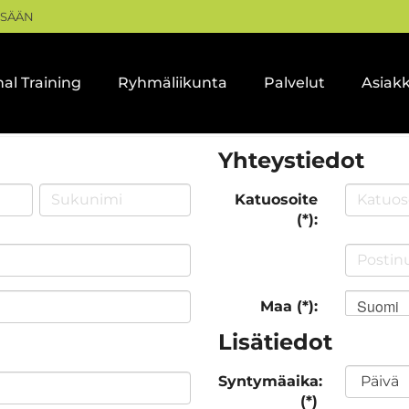
ISÄÄN
al Training
Ryhmäliikunta
Palvelut
Asiak
Yhteystiedot
Katuosoite
(*):
Suomi
Maa (*):
Lisätiedot
Syntymäaika:
(*)