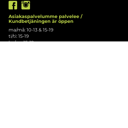
Asiakaspalvelumme palvelee /
Kundbetjäningen är öppen
ma/må: 10-13 & 15-19
ti/ti: 15-19
ke/on: 15-19
to/to: 12-19
pe/fr: 12-15
la/lö: 9.30-13
su/sö: suljettu/stängt
Puhelintiedusteluihin vastaamme
asiakaspalvelun aukioloaikoina.
Vi svarar på telefonförfrågningar under
kundbetjäningens öppettider.
Tarkistathan mahdolliset muutokset
aukioloaikoihin
täältä.
Vänligen kontrollera eventuella ändringar av
öppettiderna
här.