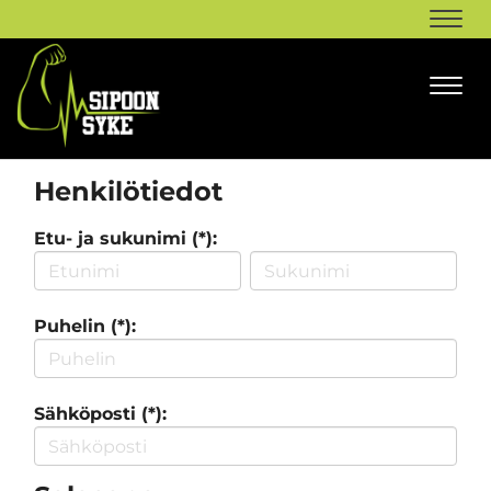
Navi
Navi
Henkilötiedot
Etu- ja sukunimi (*):
Puhelin (*):
Sähköposti (*):