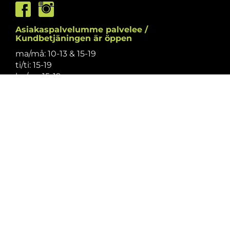
Asiakaspalvelumme palvelee /
Kundbetjäningen är öppen
ma/må: 10-13 & 15-19
ti/ti: 15-19
ke/on: 15-19
to/to: 12-19
pe/fr: 12-15
la/lö: 9.30-13
su/sö: suljettu/stängt
Puhelintiedusteluihin vastaamme
asiakaspalvelun aukioloaikoina.
Vi svarar på telefonförfrågningar under
kundbetjäningens öppettider.
Tarkistathan mahdolliset muutokset
aukioloaikoihin
täältä.
Vänligen kontrollera eventuella ändringar av
öppettiderna
här.