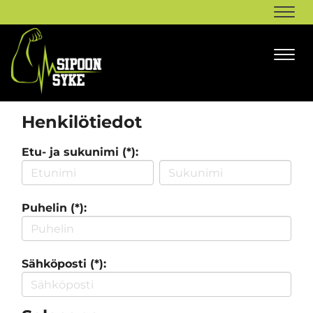
Navi
Navi
Henkilötiedot
Etu- ja sukunimi (*):
Puhelin (*):
Sähköposti (*):