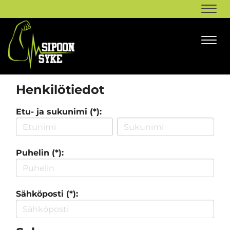
Navi
Navi
Henkilötiedot
Etu- ja sukunimi (*):
Puhelin (*):
Sähköposti (*):