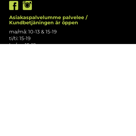
Asiakaspalvelumme palvelee /
Kundbetjäningen är öppen
ma/må: 10-13 & 15-19
ti/ti: 15-19
ke/on: 15-19
to/to: 12-19
pe/fr: 12-15
la/lö: 9.30-13
su/sö: suljettu/stängt
Puhelintiedusteluihin vastaamme
asiakaspalvelun aukioloaikoina.
Vi svarar på telefonförfrågningar under
kundbetjäningens öppettider.
Tarkistathan mahdolliset muutokset
aukioloaikoihin
täältä.
Vänligen kontrollera eventuella ändringar av
öppettiderna
här.