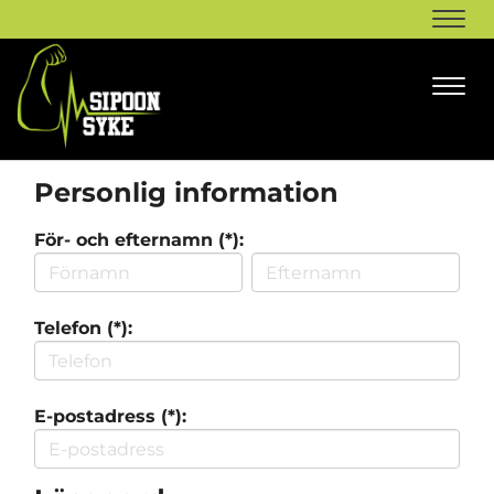
Navi
Navi
Personlig information
För- och efternamn (*):
Telefon (*):
E-postadress (*):