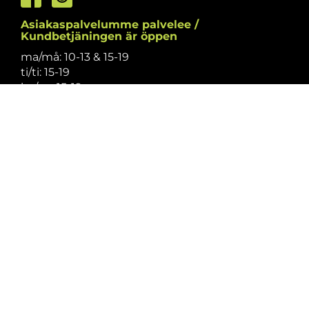
Asiakaspalvelumme palvelee /
Kundbetjäningen är öppen
ma/må: 10-13 & 15-19
ti/ti: 15-19
ke/on: 15-19
to/to: 12-19
pe/fr: 12-15
la/lö: 9.30-13
su/sö: suljettu/stängt
Puhelintiedusteluihin vastaamme
asiakaspalvelun aukioloaikoina.
Vi svarar på telefonförfrågningar under
kundbetjäningens öppettider.
Tarkistathan mahdolliset muutokset
aukioloaikoihin
täältä.
Vänligen kontrollera eventuella ändringar av
öppettiderna
här.
Asiakaspalvelu on suljettu pyhinä.