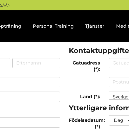
ISÄÄN
pträning
Personal Training
Tjänster
Medl
Kontaktuppgifte
Gatuadress
(*):
Sverige
Land (*):
Ytterligare info
Födelsedatum:
(*)