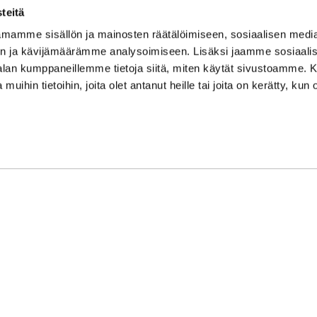
su/sö: suljettu/stängt
teitä
Puhelintiedusteluihin vast
mamme sisällön ja mainosten räätälöimiseen, sosiaalisen medi
Vi svarar på telefonförfråg
n ja kävijämäärämme analysoimiseen. Lisäksi jaamme sosiaali
Tarkistathan mahdolliset m
-alan kumppaneillemme tietoja siitä, miten käytät sivustoamme
Vänligen kontrollera eventu
 muihin tietoihin, joita olet antanut heille tai joita on kerätty, kun 
Asiakaspalvelu on suljettu p
Kundbetjäningen är stängd 
oon Syke
| Toiminnanohjausjärjestelmä
WiseGym
powered by
WiseN