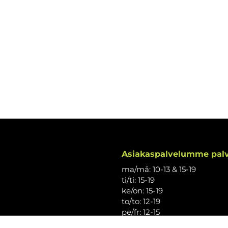
Asiakaspalvelumme palv
ma/må: 10-13 & 15-19
ti/ti: 15-19
ke/on: 15-19
to/to: 12-19
pe/fr: 12-15
la/lö: 9.30-13