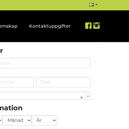
emskap
Kontaktuppgifter
r
rmation