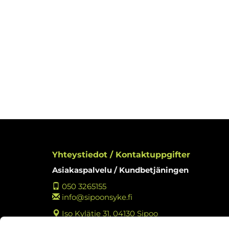
Yhteystiedot / Kontaktuppgifter
Asiakaspalvelu / Kundbetjäningen
050 3265155
info@sipoonsyke.fi
Iso Kylätie 31, 04130 Sipoo