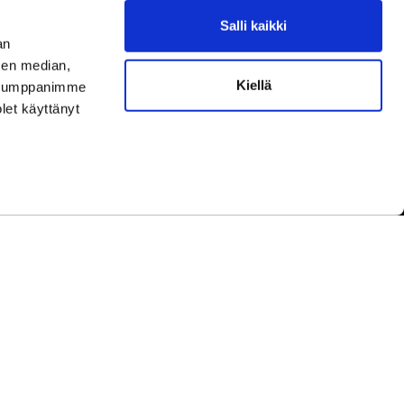
Salli kaikki
aamme asiakaspalvelun aukioloaikoina.
an
ningar under kundbetjäningens öppettider.
sen median,
Kiellä
uutokset aukioloaikoihin
täältä.
. Kumppanimme
ella ändringar av öppettiderna
här.
olet käyttänyt
yhinä.
under helger.
etwork