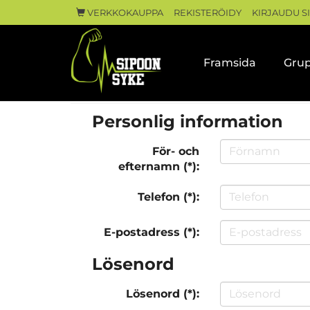
VERKKOKAUPPA
REKISTERÖIDY
KIRJAUDU S
Framsida
Grup
Personlig information
För- och
efternamn (*):
Telefon (*):
E-postadress (*):
Lösenord
Lösenord (*):