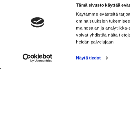
Y-tunnus: 2762221-3
Tämä sivusto käyttää eväs
Tietosuojaseloste
Käytämme evästeitä tarjoa
Tulosta rekisteritietojen tarkastuslomake
ominaisuuksien tukemisee
Kokemuksia Sipoon Syke
mainosalan ja analytiikka
voivat yhdistää näitä tietoja
heidän palvelujaan.
Näytä tiedot
© Sip