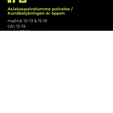
Asiakaspalvelumme palvelee /
Kundbetjäningen är öppen
ma/må: 10-13 & 15-19
ti/ti: 15-19
ke/on: 15-19
to/to: 12-19
pe/fr: 12-15
la/lö: 9.30-13
su/sö: suljettu/stängt
Puhelintiedusteluihin vastaamme
asiakaspalvelun aukioloaikoina.
Vi svarar på telefonförfrågningar under
kundbetjäningens öppettider.
Tarkistathan mahdolliset muutokset
aukioloaikoihin
täältä.
Vänligen kontrollera eventuella ändringar av
öppettiderna
här.
Asiakaspalvelu on suljettu pyhinä.