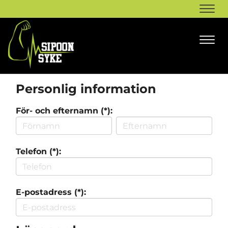
Navi
Navi
Personlig information
För- och efternamn (*):
Telefon (*):
E-postadress (*):