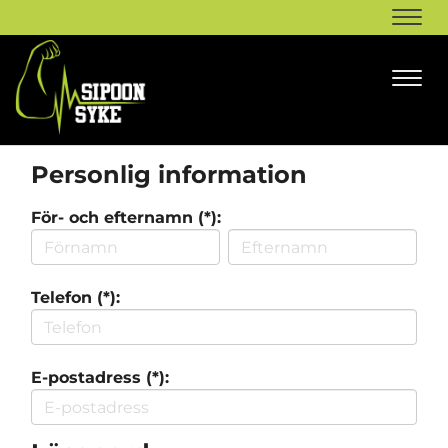
Navi
Navi
Personlig information
För- och efternamn (*):
Telefon (*):
E-postadress (*):