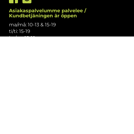
Asiakaspalvelumme palvelee /
Kundbetjäningen är öppen
ma/må: 10-13 & 15-19
ti/ti: 15-19
ke/on: 15-19
to/to: 12-19
pe/fr: 12-15
la/lö: 9.30-13
su/sö: suljettu/stängt
Puhelintiedusteluihin vastaamme
asiakaspalvelun aukioloaikoina.
Vi svarar på telefonförfrågningar under
kundbetjäningens öppettider.
Tarkistathan mahdolliset muutokset
aukioloaikoihin
täältä.
Vänligen kontrollera eventuella ändringar av
öppettiderna
här.
Asiakaspalvelu on suljettu pyhinä.