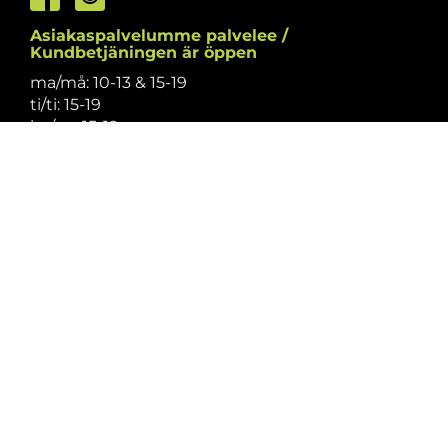
Asiakaspalvelumme palvelee /
Kundbetjäningen är öppen
ma/må: 10-13 & 15-19
ti/ti: 15-19
ke/on: 15-19
to/to: 12-19
pe/fr: 12-15
la/lö: 9.30-13
su/sö: suljettu/stängt
Puhelintiedusteluihin vastaamme
asiakaspalvelun aukioloaikoina.
Vi svarar på telefonförfrågningar under
kundbetjäningens öppettider.
Tarkistathan mahdolliset muutokset
aukioloaikoihin
täältä.
Vänligen kontrollera eventuella ändringar av
öppettiderna
här.
Asiakaspalvelu on suljettu pyhinä.