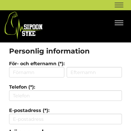
Navi
Navi
Personlig information
För- och efternamn (*):
Telefon (*):
E-postadress (*):