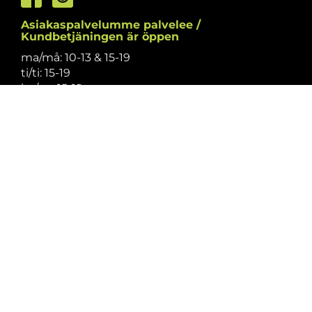
Asiakaspalvelumme palvelee /
Kundbetjäningen är öppen
ma/må: 10-13 & 15-19
ti/ti: 15-19
ke/on: 15-19
to/to: 12-19
pe/fr: 12-15
la/lö: 9.30-13
su/sö: suljettu/stängt
Puhelintiedusteluihin vastaamme
asiakaspalvelun aukioloaikoina.
Vi svarar på telefonförfrågningar under
kundbetjäningens öppettider.
Tarkistathan mahdolliset muutokset
aukioloaikoihin
täältä.
Vänligen kontrollera eventuella ändringar av
öppettiderna
här.
Asiakaspalvelu on suljettu pyhinä.