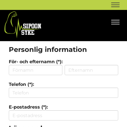
Navi
Navi
Personlig information
För- och efternamn (*):
Telefon (*):
E-postadress (*):