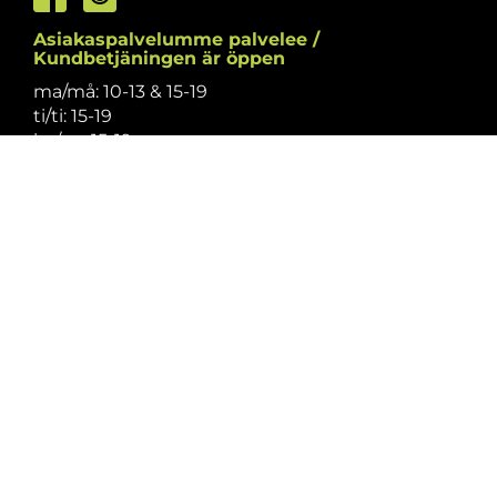
Asiakaspalvelumme palvelee /
Kundbetjäningen är öppen
ma/må: 10-13 & 15-19
ti/ti: 15-19
ke/on: 15-19
to/to: 12-19
pe/fr: 12-15
la/lö: 9.30-13
su/sö: suljettu/stängt
Puhelintiedusteluihin vastaamme
asiakaspalvelun aukioloaikoina.
Vi svarar på telefonförfrågningar under
kundbetjäningens öppettider.
Tarkistathan mahdolliset muutokset
aukioloaikoihin
täältä.
Vänligen kontrollera eventuella ändringar av
öppettiderna
här.
Asiakaspalvelu on suljettu pyhinä.