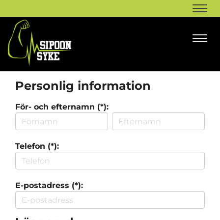
Navi
Navi
Personlig information
För- och efternamn (*):
Telefon (*):
E-postadress (*):