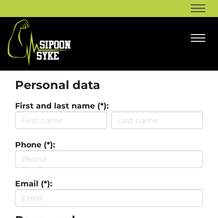
Navi
Navi
Personal data
First and last name (*):
Phone (*):
Email (*):