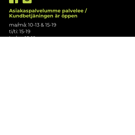
Asiakaspalvelumme palvelee /
Kundbetjäningen är öppen
ma/må: 10-13 & 15-19
ti/ti: 15-19
ke/on: 15-19
to/to: 12-19
pe/fr: 12-15
la/lö: 9.30-13
su/sö: suljettu/stängt
Puhelintiedusteluihin vastaamme
asiakaspalvelun aukioloaikoina.
Vi svarar på telefonförfrågningar under
kundbetjäningens öppettider.
Tarkistathan mahdolliset muutokset
aukioloaikoihin
täältä.
Vänligen kontrollera eventuella ändringar av
öppettiderna
här.
Asiakaspalvelu on suljettu pyhinä.