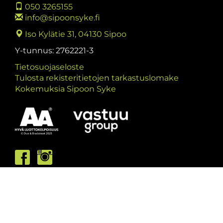
050 3265155
info@sipoonsyke.fi
Iso Kylätie 31, 04130 Sipoo
Y-tunnus: 2762221-3
Tietosuojaseloste
Tulosta rekisteritietojen tarkastuslomake
Kokemuksia Sipoon Syke
Asiakaspalvelumme palvelee /
Kundbetjäningen är öppen
ma/må: 10-13 & 15-19
ti/ti: 15-19
ke/on: 15-19