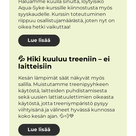
Haluamme kuulla sinulta, löytyisikö
Aqua-Syke-kurssille kiinnostusta myös
syyskaudelle. Kurssin toteutuminen
riippuu osallistujamäärästä, joten nyt on
oikea hetki vaikuttaa!
Lue lisää
💦 Hiki kuuluu treeniin – ei
laitteisiin
Kesän lämpimät säät näkyvät myös
salilla. Muistutamme treenipyyhkeen
käytöstä, laitteiden puhdistamisesta
sekä uusien lattiatuulettimien oikeasta
käytöstä, jotta treeniympäristö pysyy
viihtyisänä ja välineet hyvässä kunnossa
koko kesän ajan. 💦💨💚
Lue lisää