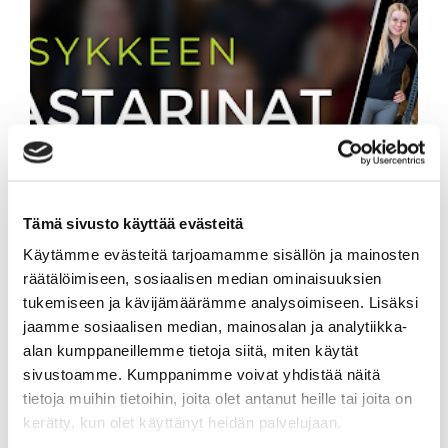
TUTUSTU JA JAA
TARINASI –
Tämä sivusto käyttää evästeitä
ASIAKKAIDEMME
Käytämme evästeitä tarjoamamme sisällön ja mainosten
KOKEMUKSIA SIPOON
räätälöimiseen, sosiaalisen median ominaisuuksien
tukemiseen ja kävijämäärämme analysoimiseen. Lisäksi
SYKKEESTÄ
jaamme sosiaalisen median, mainosalan ja analytiikka-
alan kumppaneillemme tietoja siitä, miten käytät
sivustoamme. Kumppanimme voivat yhdistää näitä
tietoja muihin tietoihin, joita olet antanut heille tai joita on
kerätty, kun olet käyttänyt heidän palvelujaan.