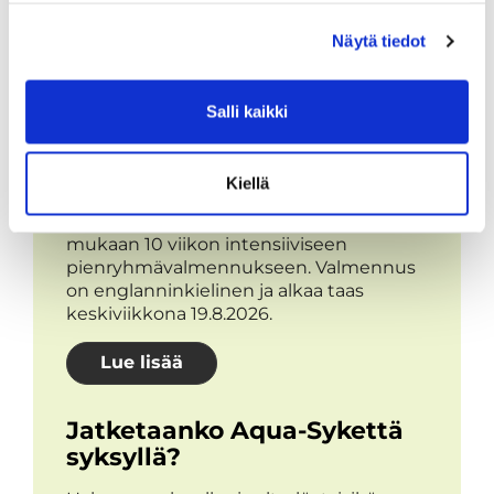
AJANKOHTAISTA
Näytä tiedot
Katso
kaikki ajankohtaiset
.
Salli kaikki
Syke X - Functional Fitness -
pienryhmä
Kiellä
Tartu ainutlaatuiseen tilaisuuteen ja tule
mukaan 10 viikon intensiiviseen
pienryhmävalmennukseen. Valmennus
on englanninkielinen ja alkaa taas
keskiviikkona 19.8.2026.
Lue lisää
Jatketaanko Aqua-Sykettä
syksyllä?