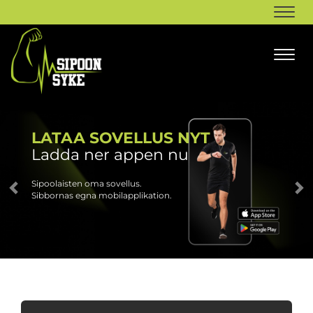
Navi
Navi
LATAA SOVELLUS NYT
Ladda ner appen nu
Sipoolaisten oma sovellus.
Sibbornas egna mobilapplikation.