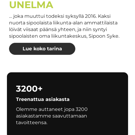
UNELMA
… joka muuttui todeksi syksyllä 2016. Kaksi
nuorta sipoolaista liikunta-alan ammattilaista
löivät viisaat päänsä yhteen, ja niin syntyi
sipoolaisten oma liikuntakeskus, Sipoon Syke.
Lue koko tarina
3200+
Treenattua asiakasta
Olemme auttaneet jopa 3200
asiakastamme saavuttamaan
tavoitteensa.