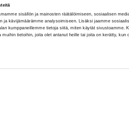
su/sö: suljettu/stängt
teitä
Puhelintiedusteluihin vast
mamme sisällön ja mainosten räätälöimiseen, sosiaalisen medi
Vi svarar på telefonförfråg
n ja kävijämäärämme analysoimiseen. Lisäksi jaamme sosiaali
Tarkistathan mahdolliset m
-alan kumppaneillemme tietoja siitä, miten käytät sivustoamme
Vänligen kontrollera eventu
 muihin tietoihin, joita olet antanut heille tai joita on kerätty, kun 
Asiakaspalvelu on suljettu p
Kundbetjäningen är stängd 
oon Syke
| Toiminnanohjausjärjestelmä
WiseGym
powered by
WiseN