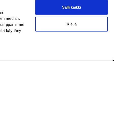
Salli kaikki
aamme asiakaspalvelun aukioloaikoina.
an
ningar under kundbetjäningens öppettider.
sen median,
Kiellä
uutokset aukioloaikoihin
täältä.
. Kumppanimme
ella ändringar av öppettiderna
här.
olet käyttänyt
yhinä.
under helger.
etwork