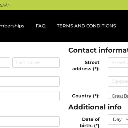
ISÄÄN
mberships
FAQ
TERMS AND CONDITIONS
Contact informa
Street
address (*):
Great Br
Country (*):
Additional info
Date of
birth: (*)