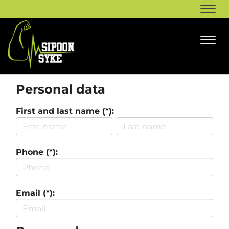
Navi
Navi
Personal data
First and last name (*):
Phone (*):
Email (*):