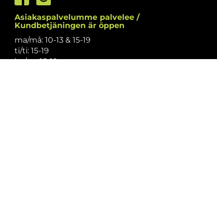
Asiakaspalvelumme palvelee /
Kundbetjäningen är öppen
ma/må: 10-13 & 15-19
ti/ti: 15-19
ke/on: 15-19
to/to: 12-19
pe/fr: 12-15
la/lö: 9.30-13
su/sö: suljettu/stängt
Puhelintiedusteluihin vastaamme
asiakaspalvelun aukioloaikoina.
Vi svarar på telefonförfrågningar under
kundbetjäningens öppettider.
Tarkistathan mahdolliset muutokset
aukioloaikoihin
täältä.
Vänligen kontrollera eventuella ändringar av
öppettiderna
här.
Asiakaspalvelu on suljettu pyhinä.