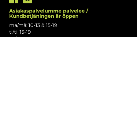
Asiakaspalvelumme palvelee /
Kundbetjäningen är öppen
ma/må: 10-13 & 15-19
ti/ti: 15-19
ke/on: 15-19
to/to: 12-19
pe/fr: 12-15
la/lö: 9.30-13
su/sö: suljettu/stängt
Puhelintiedusteluihin vastaamme
asiakaspalvelun aukioloaikoina.
Vi svarar på telefonförfrågningar under
kundbetjäningens öppettider.
Tarkistathan mahdolliset muutokset
aukioloaikoihin
täältä.
Vänligen kontrollera eventuella ändringar av
öppettiderna
här.
Asiakaspalvelu on suljettu pyhinä.