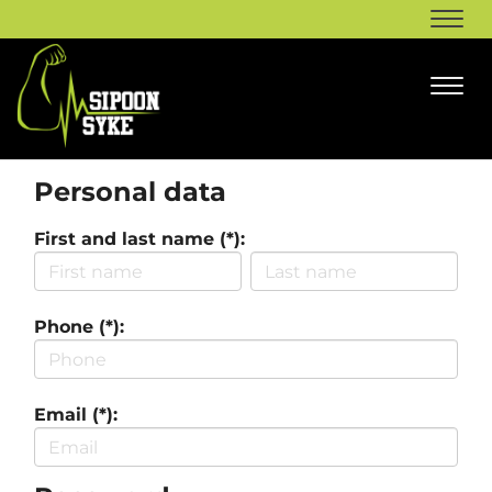
Navi
Navi
Personal data
First and last name (*):
Phone (*):
Email (*):