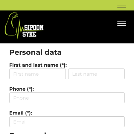
Navi
Navi
Personal data
First and last name (*):
Phone (*):
Email (*):