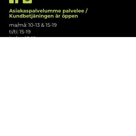
Asiakaspalvelumme palvelee /
Kundbetjäningen är öppen
ma/må: 10-13 & 15-19
ti/ti: 15-19
ke/on: 15-19
to/to: 12-19
pe/fr: 12-15
la/lö: 9.30-13
su/sö: suljettu/stängt
Puhelintiedusteluihin vastaamme
asiakaspalvelun aukioloaikoina.
Vi svarar på telefonförfrågningar under
kundbetjäningens öppettider.
Tarkistathan mahdolliset muutokset
aukioloaikoihin
täältä.
Vänligen kontrollera eventuella ändringar av
öppettiderna
här.
Asiakaspalvelu on suljettu pyhinä.