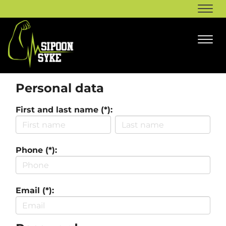
Navi
Navi
Personal data
First and last name (*):
Phone (*):
Email (*):