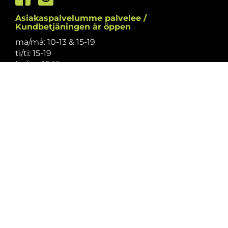
Asiakaspalvelumme palvelee /
Kundbetjäningen är öppen
ma/må: 10-13 & 15-19
ti/ti: 15-19
ke/on: 15-19
to/to: 12-19
pe/fr: 12-15
la/lö: 9.30-13
su/sö: suljettu/stängt
Puhelintiedusteluihin vastaamme
asiakaspalvelun aukioloaikoina.
Vi svarar på telefonförfrågningar under
kundbetjäningens öppettider.
Tarkistathan mahdolliset muutokset
aukioloaikoihin
täältä.
Vänligen kontrollera eventuella ändringar av
öppettiderna
här.
Asiakaspalvelu on suljettu pyhinä.