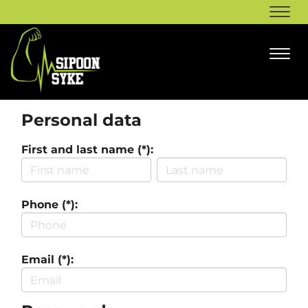
Navi
Navi
Personal data
First and last name (*):
Phone (*):
Email (*):