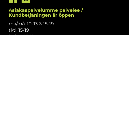
Asiakaspalvelumme palvelee /
Kundbetjäningen är öppen
ma/må: 10-13 & 15-19
ti/ti: 15-19
ke/on: 15-19
to/to: 12-19
pe/fr: 12-15
la/lö: 9.30-13
su/sö: suljettu/stängt
Puhelintiedusteluihin vastaamme
asiakaspalvelun aukioloaikoina.
Vi svarar på telefonförfrågningar under
kundbetjäningens öppettider.
Tarkistathan mahdolliset muutokset
aukioloaikoihin
täältä.
Vänligen kontrollera eventuella ändringar av
öppettiderna
här.
Asiakaspalvelu on suljettu pyhinä.