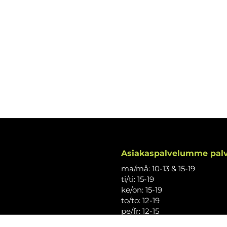
Asiakaspalvelumme palv
ma/må: 10-13 & 15-19
ti/ti: 15-19
ke/on: 15-19
to/to: 12-19
pe/fr: 12-15
la/lö: 9.30-13