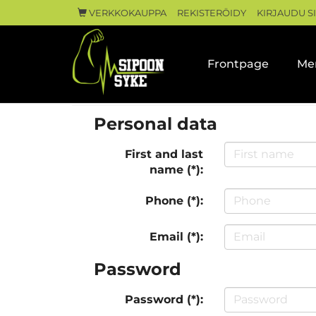
VERKKOKAUPPA
REKISTERÖIDY
KIRJAUDU S
Frontpage
Me
Personal data
First and last
name (*):
Phone (*):
Email (*):
Password
Password (*):