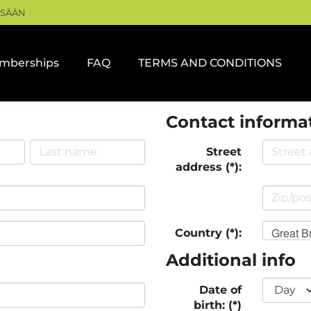
ISÄÄN
mberships
FAQ
TERMS AND CONDITIONS
Contact informa
Street
address (*):
Great Br
Country (*):
Additional info
Date of
birth: (*)