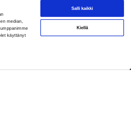
Salli kaikki
aamme asiakaspalvelun aukioloaikoina.
an
ningar under kundbetjäningens öppettider.
sen median,
Kiellä
uutokset aukioloaikoihin
täältä.
. Kumppanimme
ella ändringar av öppettiderna
här.
olet käyttänyt
yhinä.
under helger.
etwork