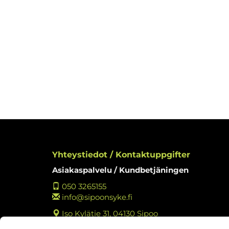
Yhteystiedot / Kontaktuppgifter
Asiakaspalvelu / Kundbetjäningen
050 3265155
info@sipoonsyke.fi
Iso Kylätie 31, 04130 Sipoo