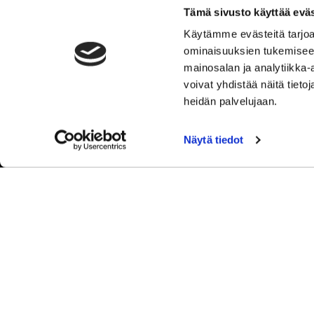
Y-tunnus: 2762221-3
Tämä sivusto käyttää eväs
Tietosuojaseloste
Käytämme evästeitä tarjoa
Tulosta rekisteritietojen tarkastuslomake
ominaisuuksien tukemisee
Kokemuksia Sipoon Syke
mainosalan ja analytiikka
voivat yhdistää näitä tietoja
heidän palvelujaan.
Näytä tiedot
© Sip