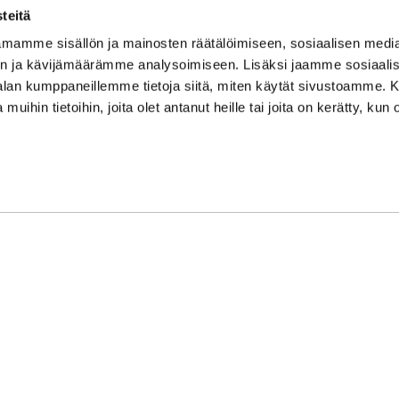
su/sö: suljettu/stängt
teitä
Puhelintiedusteluihin vast
mamme sisällön ja mainosten räätälöimiseen, sosiaalisen medi
Vi svarar på telefonförfråg
n ja kävijämäärämme analysoimiseen. Lisäksi jaamme sosiaali
Tarkistathan mahdolliset m
-alan kumppaneillemme tietoja siitä, miten käytät sivustoamme
Vänligen kontrollera eventu
 muihin tietoihin, joita olet antanut heille tai joita on kerätty, kun 
Asiakaspalvelu on suljettu p
Kundbetjäningen är stängd 
oon Syke
| Toiminnanohjausjärjestelmä
WiseGym
powered by
WiseN