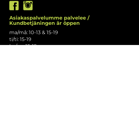
Asiakaspalvelumme palvelee /
Kundbetjäningen är öppen
ma/må: 10-13 & 15-19
ti/ti: 15-19
ke/on: 15-19
to/to: 12-19
pe/fr: 12-15
la/lö: 9.30-13
su/sö: suljettu/stängt
Puhelintiedusteluihin vastaamme
asiakaspalvelun aukioloaikoina.
Vi svarar på telefonförfrågningar under
kundbetjäningens öppettider.
Tarkistathan mahdolliset muutokset
aukioloaikoihin
täältä.
Vänligen kontrollera eventuella ändringar av
öppettiderna
här.