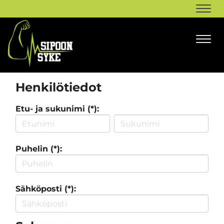
Navi
Navi
Henkilötiedot
Etu- ja sukunimi (*):
Puhelin (*):
Sähköposti (*):