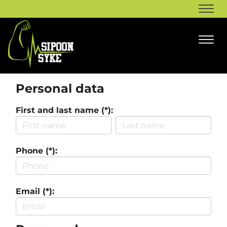
Navi
Navi
Personal data
First and last name (*):
Phone (*):
Email (*):