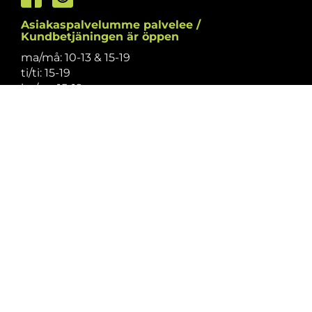
Asiakaspalvelumme palvelee /
Kundbetjäningen är öppen
ma/må: 10-13 & 15-19
ti/ti: 15-19
ke/on: 15-19
to/to: 12-19
pe/fr: 12-15
la/lö: 9.30-13
su/sö: suljettu/stängt
Puhelintiedusteluihin vastaamme
asiakaspalvelun aukioloaikoina.
Vi svarar på telefonförfrågningar under
kundbetjäningens öppettider.
Tarkistathan mahdolliset muutokset
aukioloaikoihin
täältä.
Vänligen kontrollera eventuella ändringar av
öppettiderna
här.
Asiakaspalvelu on suljettu pyhinä.