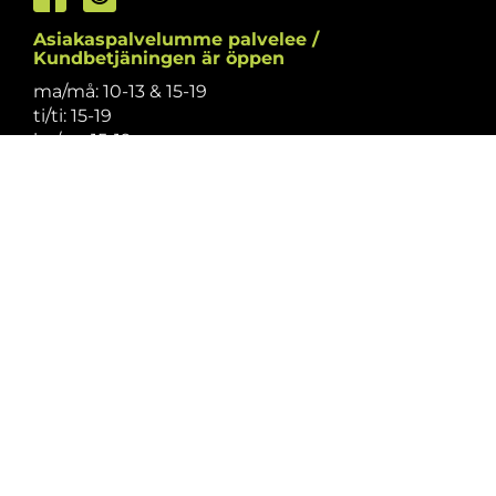
Asiakaspalvelumme palvelee /
Kundbetjäningen är öppen
ma/må: 10-13 & 15-19
ti/ti: 15-19
ke/on: 15-19
to/to: 12-19
pe/fr: 12-15
la/lö: 9.30-13
su/sö: suljettu/stängt
Puhelintiedusteluihin vastaamme
asiakaspalvelun aukioloaikoina.
Vi svarar på telefonförfrågningar under
kundbetjäningens öppettider.
Tarkistathan mahdolliset muutokset
aukioloaikoihin
täältä.
Vänligen kontrollera eventuella ändringar av
öppettiderna
här.
Asiakaspalvelu on suljettu pyhinä.