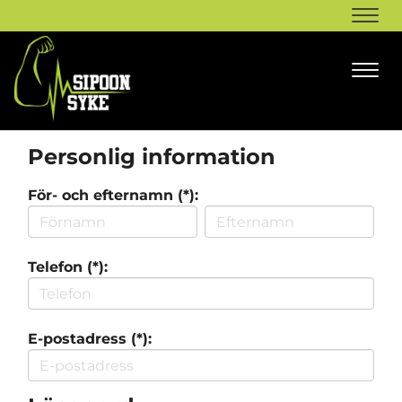
Navi
Navi
Personlig information
För- och efternamn (*):
Telefon (*):
E-postadress (*):