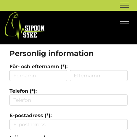
Navi
Navi
Personlig information
För- och efternamn (*):
Telefon (*):
E-postadress (*):