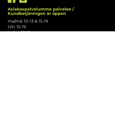
Asiakaspalvelumme palvelee /
Kundbetjäningen är öppen
ma/må: 10-13 & 15-19
ti/ti: 15-19
ke/on: 15-19
to/to: 12-19
pe/fr: 12-15
la/lö: 9.30-13
su/sö: suljettu/stängt
Puhelintiedusteluihin vastaamme
asiakaspalvelun aukioloaikoina.
Vi svarar på telefonförfrågningar under
kundbetjäningens öppettider.
Tarkistathan mahdolliset muutokset
aukioloaikoihin
täältä.
Vänligen kontrollera eventuella ändringar av
öppettiderna
här.
Asiakaspalvelu on suljettu pyhinä.