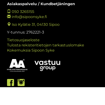
Asiakaspalvelu / Kundbetjäningen
050 3265155
info@sipoonsyke.fi
Iso Kylätie 31, 04130 Sipoo
Y-tunnus: 2762221-3
Tietosuojaseloste
Tulosta rekisteritietojen tarkastuslomake
Kokemuksia Sipoon Syke
Asiakaspalvelumme palvelee /
Kundbetjäningen är öppen
ma/må: 10-13 & 15-19