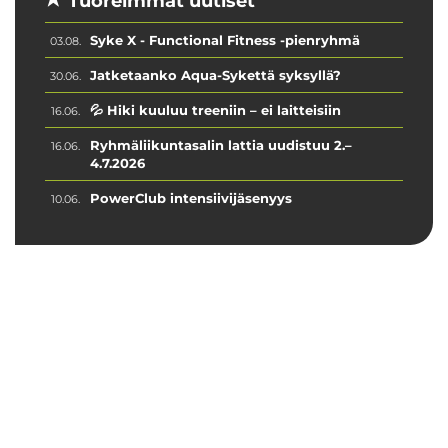
Tuoreimmat uutiset
Syke X - Functional Fitness -pienryhmä
03.08.
Jatketaanko Aqua-Sykettä syksyllä?
30.06.
💦 Hiki kuuluu treeniin – ei laitteisiin
16.06.
Ryhmäliikuntasalin lattia uudistuu 2.–
16.06.
4.7.2026
PowerClub intensiivijäsenyys
10.06.