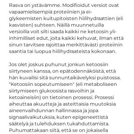
Rasva on ystävämme. Modifioidut versiot ovat
vapaamielisempiä proteiinien ja ei-
glykeemisten kuitupitoisten hiilihydraattien (eli
kasvisten) suhteen. Näillä muunnetuilla
versioilla voit silti saada kaikki ne ketoosin yli-
inhimilliset edut, joita kaikki kehuvat, ilman että
sinun tarvitsee rajoittaa merkittävästi proteiinin
saantia tai luopua hiilihydraateista kokonaan.
Jos olet joskus puhunut jonkun ketoosiin
siirtyneen kanssa, on epätodennäköistä, että
hän kuvailisi sitä sunnuntaikävelyksi puistossa.
"Ketoosiin sopeutumiseen" (eli metaboliseen
siirtymiseen glukoosista rasvoihin ja
ketoaineisiin) on tietoinen prosessi. Prosessi
aiheuttaa akuutteja ja asteittaisia muutoksia
aineenvaihdunnan hallinnassa ja jopa
signaalivaikutuksia, kuten epigeneettistä
säätelyä ja tulehduksen tukahduttamista.
Puhumattakaan siitä, että se on jokaisella