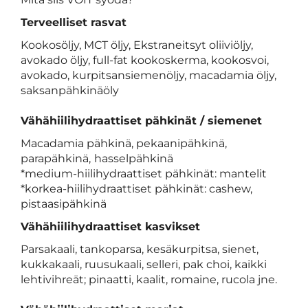
Terveelliset rasvat
Kookosöljy, MCT öljy, Ekstraneitsyt oliiviöljy,
avokado öljy, full-fat kookoskerma, kookosvoi,
avokado, kurpitsansiemenöljy, macadamia öljy,
saksanpähkinäöly
Vähähiilihydraattiset pähkinät / siemenet
Macadamia pähkinä, pekaanipähkinä,
parapähkinä,
hasselpähkinä
*medium-hiilihydraattiset pähkinät: mantelit
*korkea-hiilihydraattiset pähkinät: cashew,
pistaasipähkinä
Vähähiilihydraattiset kasvikset
Parsakaali, tankoparsa, kesäkurpitsa, sienet,
kukkakaali, ruusukaali, selleri, pak choi, kaikki
lehtivihreät; pinaatti, kaalit, romaine, rucola jne.