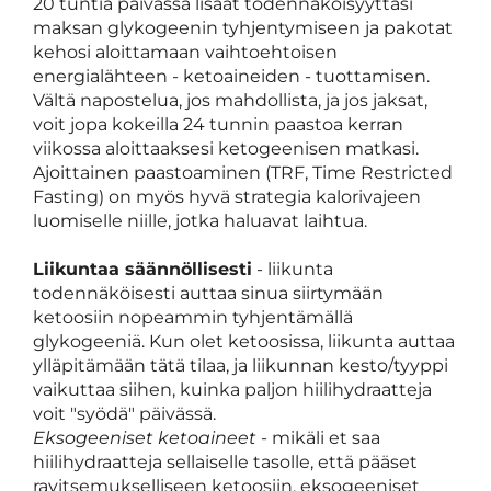
20 tuntia päivässä lisäät todennäköisyyttäsi
maksan glykogeenin tyhjentymiseen ja pakotat
kehosi aloittamaan vaihtoehtoisen
energialähteen - ketoaineiden - tuottamisen.
Vältä napostelua, jos mahdollista, ja jos jaksat,
voit jopa kokeilla 24 tunnin paastoa kerran
viikossa aloittaaksesi ketogeenisen matkasi.
Ajoittainen paastoaminen (TRF, Time Restricted
Fasting) on myös hyvä strategia kalorivajeen
luomiselle niille, jotka haluavat laihtua.
Liikuntaa säännöllisesti
- liikunta
todennäköisesti auttaa sinua siirtymään
ketoosiin nopeammin tyhjentämällä
glykogeeniä. Kun olet ketoosissa, liikunta auttaa
ylläpitämään tätä tilaa, ja liikunnan kesto/tyyppi
vaikuttaa siihen, kuinka paljon hiilihydraatteja
voit "syödä" päivässä.
Eksogeeniset ketoaineet
- mikäli et saa
hiilihydraatteja sellaiselle tasolle, että pääset
ravitsemukselliseen ketoosiin, eksogeeniset