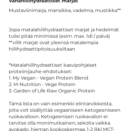
Vähähiilihydraattiset marjat
Mustaviinimarja, mansikka, vadelma, mustikka**
Jopa matalahiilihydraattiset marjat ja hedelmät
tulisi pitää minimissä (esim. max. 1dl / päivä)
**villit marjat ovat yleensä matalempia
hiilihydraattipitoisuuksiltaan
*Matalahiilihydraattiset kasvipohjaiset
proteiinijauhe-ehdotukset:
1. My Vegan - Vegan Protein Blend
2. M-Nutrition - Vege Protein
3. Garden of Life Raw Organic Protein
Tämä lista on vain esimerkki elintarvikkeista,
joita voit sisällyttää vegaaniseen ketogeeniseen
ruokavalioon. Ketogeenisen ruokavalion ei
tarvitse olla monimutkainen; sekoita vaikka
avokado, hieman kookoskermaa, 1-2 Rkl MCT-