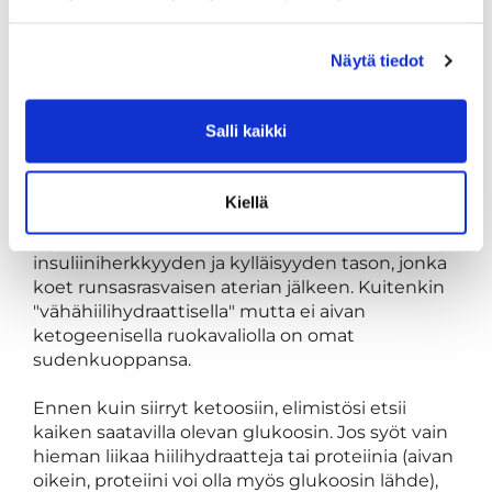
​​​​​​​Missä asiat voivat mutkistua?
Näytä tiedot
Vaikka vegaaninen ketogeeninen ruokavalio on
hyvin toteuttamiskelpoinen, ongelmana on se,
että kyseessä on ketogeenisen ruokavalion
Salli kaikki
sijasta yksinkertaisesti runsasrasvainen
vähähiilihydraattinen ruokavalio. Kyllä, siinähän
on ero. Jos noudatat vegaanista runsasrasvaista
Kiellä
ja vähähiilihydraattista ruokavaliota, voit silti
saada joitakin etuja, kuten parantuneen
insuliiniherkkyyden ja kylläisyyden tason, jonka
koet runsasrasvaisen aterian jälkeen. Kuitenkin
"vähähiilihydraattisella" mutta ei aivan
ketogeenisella ruokavaliolla on omat
sudenkuoppansa.
Ennen kuin siirryt ketoosiin, elimistösi etsii
kaiken saatavilla olevan glukoosin. Jos syöt vain
hieman liikaa hiilihydraatteja tai proteiinia (aivan
oikein, proteiini voi olla myös glukoosin lähde),