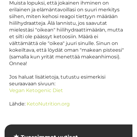
Muista lopuksi, että jokainen ihminen on
erilainen ja elämäntavoillasi on suuri merkitys
siihen, miten kehosi reagoi tiettyyn määrään
hiilihydraatteja. Älä lannistu, jos saavutat
mielestäsi "oikean" hiilihydraattimäärän, mutta
et silti ole päässyt ketoosiin. Määrä ei
välttämättä ole "oikea" juuri sinulle. Sinun on
kokeiltava, että löydät oman "makean pisteesi"
(samalla kun yrität menettää makeanhimosi).
Onnea!
Jos haluat lisätietoja, tutustu esimerkisi
seuraavaan sivuun:
Vegan Ketogenic Diet
Lähde:
KetoNutrition.org