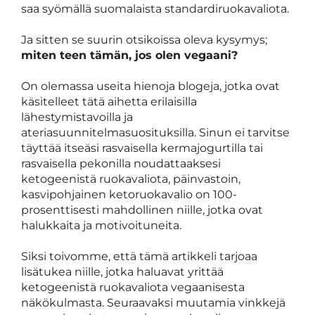
saa syömällä suomalaista standardiruokavaliota.
Ja sitten se suurin otsikoissa oleva kysymys;
miten teen tämän, jos olen vegaani?
On olemassa useita hienoja blogeja, jotka ovat
käsitelleet tätä aihetta erilaisilla
lähestymistavoilla ja
ateriasuunnitelmasuosituksilla. Sinun ei tarvitse
täyttää itseäsi rasvaisella kermajogurtilla tai
rasvaisella pekonilla noudattaaksesi
ketogeenistä ruokavaliota, päinvastoin,
kasvipohjainen ketoruokavalio on 100-
prosenttisesti mahdollinen niille, jotka ovat
halukkaita ja motivoituneita.
Siksi toivomme, että tämä artikkeli tarjoaa
lisätukea niille, jotka haluavat yrittää
ketogeenistä ruokavaliota vegaanisesta
näkökulmasta. Seuraavaksi muutamia vinkkejä