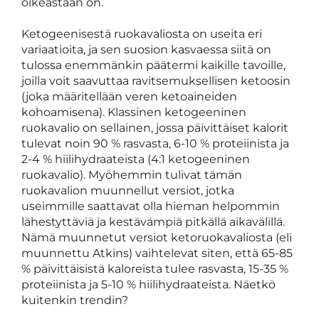
oikeastaan on.
Ketogeenisestä ruokavaliosta on useita eri
variaatioita, ja sen suosion kasvaessa siitä on
tulossa enemmänkin päätermi kaikille tavoille,
joilla voit saavuttaa ravitsemuksellisen ketoosin
(joka määritellään veren ketoaineiden
kohoamisena). Klassinen ketogeeninen
ruokavalio on sellainen, jossa päivittäiset kalorit
tulevat noin 90 % rasvasta, 6-10 % proteiinista ja
2-4 % hiilihydraateista (4:1 ketogeeninen
ruokavalio). Myöhemmin tulivat tämän
ruokavalion muunnellut versiot, jotka
useimmille saattavat olla hieman helpommin
lähestyttäviä ja kestävämpiä pitkällä aikavälillä.
Nämä muunnetut versiot ketoruokavaliosta (eli
muunnettu Atkins) vaihtelevat siten, että 65-85
% päivittäisistä kaloreista tulee rasvasta, 15-35 %
proteiinista ja 5-10 % hiilihydraateista. Näetkö
kuitenkin trendin?