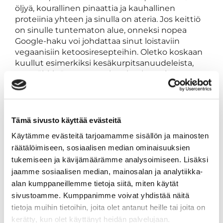
öljyä, kourallinen pinaattia ja kauhallinen
proteiinia yhteen ja sinulla on ateria. Jos keittiö
on sinulle tuntematon alue, onneksi nopea
Google-haku voi johdattaa sinut loistaviin
vegaanisiin ketoosiresepteihin. Oletko koskaan
kuullut esimerkiksi kesäkurpitsanuudeleista,
parapähkinäparmesaanista, kookosvoin
rasvapommeista? Noh, näistä voi tulla uusia
perusruokavalion perusruokavalioita. :)
VEGAANINEN BULLETPROOF-KAHVI
Tämä sivusto käyttää evästeitä
Laita tehosekoittimeen 1-2 Rkl Brain Octane- tai
XCT-öljyä, 1-2 Rkl kookosöljyä tai kookoskermaa
Käytämme evästeitä tarjoamamme sisällön ja mainosten
(Gheen sijasta) ja kupillinen suosikkikahviasi.
räätälöimiseen, sosiaalisen median ominaisuuksien
Voilá ja sinulla on maidoton, kermainen
tukemiseen ja kävijämäärämme analysoimiseen. Lisäksi
ketokahvi, joka tekee sängystä nousemisesta
jaamme sosiaalisen median, mainosalan ja analytiikka-
hieman helpompaa. Paitsi tietenkin se tosiasia,
alan kumppaneillemme tietoja siitä, miten käytät
että sinun pitää nousta sängystä tehdäksesi
sivustoamme. Kumppanimme voivat yhdistää näitä
tämä.
tietoja muihin tietoihin, joita olet antanut heille tai joita on
kerätty, kun olet käyttänyt heidän palvelujaan.