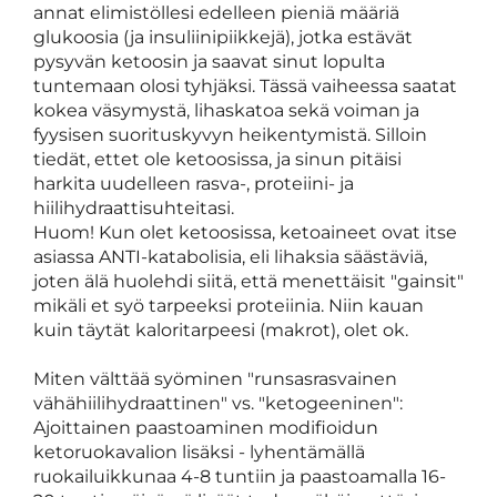
annat elimistöllesi edelleen pieniä määriä
glukoosia (ja insuliinipiikkejä), jotka estävät
pysyvän ketoosin ja saavat sinut lopulta
tuntemaan olosi tyhjäksi. Tässä vaiheessa saatat
kokea väsymystä, lihaskatoa sekä voiman ja
fyysisen suorituskyvyn heikentymistä. Silloin
tiedät, ettet ole ketoosissa, ja sinun pitäisi
harkita uudelleen rasva-, proteiini- ja
hiilihydraattisuhteitasi.
Huom! Kun olet ketoosissa, ketoaineet ovat itse
asiassa ANTI-katabolisia, eli lihaksia säästäviä,
joten älä huolehdi siitä, että menettäisit "gainsit"
mikäli et syö tarpeeksi proteiinia. Niin kauan
kuin täytät kaloritarpeesi (makrot), olet ok.
Miten välttää syöminen "runsasrasvainen
vähähiilihydraattinen" vs. "ketogeeninen":
Ajoittainen paastoaminen modifioidun
ketoruokavalion lisäksi - lyhentämällä
ruokailuikkunaa 4-8 tuntiin ja paastoamalla 16-