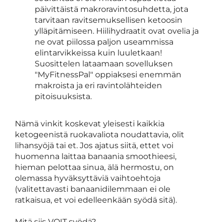
päivittäistä makroravintosuhdetta, jota
tarvitaan ravitsemuksellisen ketoosin
ylläpitämiseen. Hiilihydraatit ovat ovelia ja
ne ovat piilossa paljon useammissa
elintarvikkeissa kuin luuletkaan!
Suosittelen lataamaan sovelluksen
"MyFitnessPal" oppiaksesi enemmän
makroista ja eri ravintolähteiden
pitoisuuksista.
Nämä vinkit koskevat yleisesti kaikkia
ketogeenistä ruokavaliota noudattavia, olit
lihansyöjä tai et. Jos ajatus siitä, ettet voi
huomenna laittaa banaania smoothieesi,
hieman pelottaa sinua, älä hermostu, on
olemassa hyväksyttäviä vaihtoehtoja
(valitettavasti banaanidilemmaan ei ole
ratkaisua, et voi edelleenkään syödä sitä).
Mitä siis VOIT syödä?