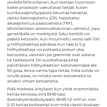
yksilöllä NIIN erilainen, kun otetaan huomioon
kaikki prosessiin vaikuttavat tekijät, kuten
kuinka paljon/tyyppistä liikuntaa harrastat,
oletko kalorirajoitettu (CR), harjoitatko
aikarajoitettua paastoamista (TRF),
lähtötilanteen aineenvaihdunnan vaihtelut, jopa
genetiikalla on merkitystä. Joku henkilö voi
päästä ketoosiin, kun muunneltu versio sallii 100
g hiilihydraatteja päivässä, kun taas jo 5 g
hiilihydraatteja voi potkaista jonkun ulos
ketoosista, varsinkin jos grammat ovat sokeria
tai tärkkelystä. On suositeltavaa pitää
päivittäinen hiilihydraattien kokonaismäärä alle
50 g:ssa. Ainoa varma tapa tietää, mikä suhde on
sinulle paras, on mitata veren ketoaineita tai
ainakin virtsan ketoaineita.
Pidä mielessä, erityisesti kun yrität ensimmäistä
kertaa ketoosia, että BHB-taso
(beetahydroksibutyraatti; BHB) 1,0 mM on noin
5-10 kertaa korkeampi kuin mitä väestö koskaan