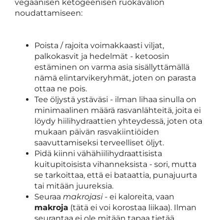
vegaanisen ketogeenisen ruokavalion
noudattamiseen:
Poista / rajoita voimakkaasti viljat,
palkokasvit ja hedelmät - ketoosin
estäminen on varma asia sisällyttämällä
nämä elintarvikeryhmät, joten on parasta
ottaa ne pois.
Tee öljystä ystäväsi - ilman lihaa sinulla on
minimaalinen määrä rasvanlähteitä, joita ei
löydy hiilihydraattien yhteydessä, joten ota
mukaan päivän rasvakiintiöiden
saavuttamiseksi terveelliset öljyt.
Pidä kiinni vähähiilihydraattisista
kuitupitoisista vihanneksista - sori, mutta
se tarkoittaa, että ei bataattia, punajuurta
tai mitään juureksia.
Seuraa
makrojasi
- ei kaloreita, vaan
makroja
(tätä ei voi korostaa liikaa). Ilman
seurantaa ei ole mitään tapaa tietää