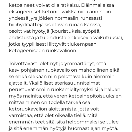
ketoaineet voivat olla ratkaisu. Eläinmalleissa
eksogeeniset ketonit, vaikka niitä annettiin
yhdessä jyrsijöiden normaalin, runsaasti
hiilihydraatteja sisältävän ruoan kanssa,
osoittivat hyötyjä (kouristuksia, syöpää,
ahdistusta ja tulehdusta ehkäiseviä vaikutuksia),
jotka tyypillisesti liittyvät tiukempaan
ketogeeniseen ruokavalioon.
Toivottavasti olet nyt jo ymmärtänyt, että
kasvipohjainen ruokavalio on mahdollinen eikä
se ehkä olekaan niin pelottava kuin aiemmin
ajattelit. Yksilölliset ateriasuunnitelmat
perustuvat omiin ruokamieltymyksiisi ja haluan
myös mainita, että veren ketoainepitoisuuksien
mittaaminen on todella tärkeä osa
ketoruokavalion aloittamista, jotta voit
varmistaa, että olet oikealla tiellä. Mitä
enemmän teet sitä, sitä helpommaksi se tulee
ja sitä enemmän hyötyjä huomaat ajan myötä.