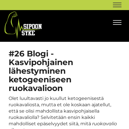
Navi
Navi
#26 Blogi -
Kasvipohjainen
lähestyminen
ketogeeniseen
ruokavalioon
Olet luultavasti jo kuullut ketogeenisestä
ruokavaliosta, mutta et ole koskaan ajatellut,
että se olisi mahdollista kasvipohjaisella
ruokavaliolla? Selvitetään ensin kaikki
mahdolliset epäselvyydet siitä, mitä
ruokavalio