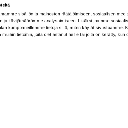
su/sö: suljettu/stängt
teitä
Puhelintiedusteluihin vast
mamme sisällön ja mainosten räätälöimiseen, sosiaalisen medi
Vi svarar på telefonförfråg
n ja kävijämäärämme analysoimiseen. Lisäksi jaamme sosiaali
Tarkistathan mahdolliset m
-alan kumppaneillemme tietoja siitä, miten käytät sivustoamme
Vänligen kontrollera eventu
 muihin tietoihin, joita olet antanut heille tai joita on kerätty, kun 
Asiakaspalvelu on suljettu p
Kundbetjäningen är stängd 
oon Syke
| Toiminnanohjausjärjestelmä
WiseGym
powered by
WiseN