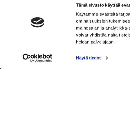
Y-tunnus: 2762221-3
Tämä sivusto käyttää eväs
Tietosuojaseloste
Käytämme evästeitä tarjoa
Tulosta rekisteritietojen tarkastuslomake
ominaisuuksien tukemisee
Kokemuksia Sipoon Syke
mainosalan ja analytiikka
voivat yhdistää näitä tietoja
heidän palvelujaan.
Näytä tiedot
© Sip