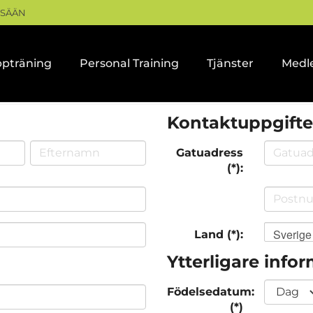
ISÄÄN
pträning
Personal Training
Tjänster
Medl
Kontaktuppgifte
Gatuadress
(*):
Sverige
Land (*):
Ytterligare info
Födelsedatum:
(*)