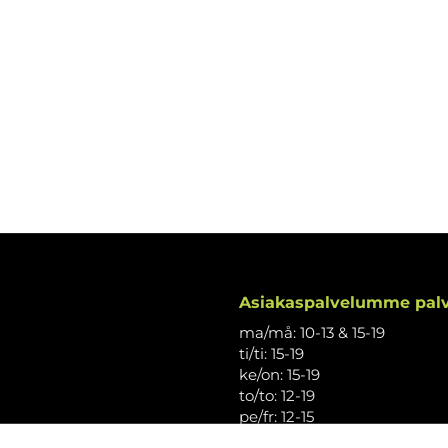
Asiakaspalvelumme palv
ma/må: 10-13 & 15-19
ti/ti: 15-19
ke/on: 15-19
to/to: 12-19
pe/fr: 12-15
la/lö: 9.30-13