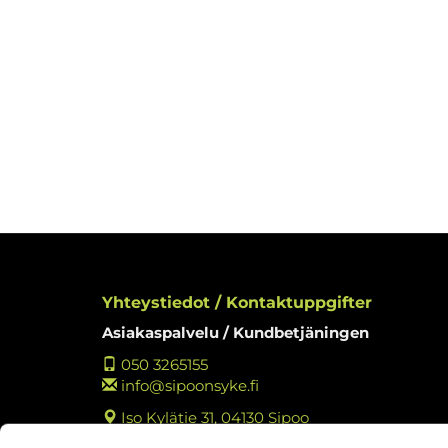
Yhteystiedot / Kontaktuppgifter
Asiakaspalvelu / Kundbetjäningen
050 3265155
info@sipoonsyke.fi
Iso Kylätie 31, 04130 Sipoo