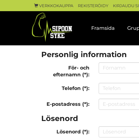
VERKKOKAUPPA
REKISTERÖIDY
KIRJAUDU S
Framsida
Grup
Personlig information
För- och
efternamn (*):
Telefon (*):
E-postadress (*):
Lösenord
Lösenord (*):