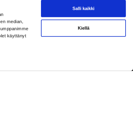
Salli kaikki
aamme asiakaspalvelun aukioloaikoina.
an
ningar under kundbetjäningens öppettider.
sen median,
Kiellä
uutokset aukioloaikoihin
täältä.
. Kumppanimme
ella ändringar av öppettiderna
här.
olet käyttänyt
yhinä.
under helger.
etwork