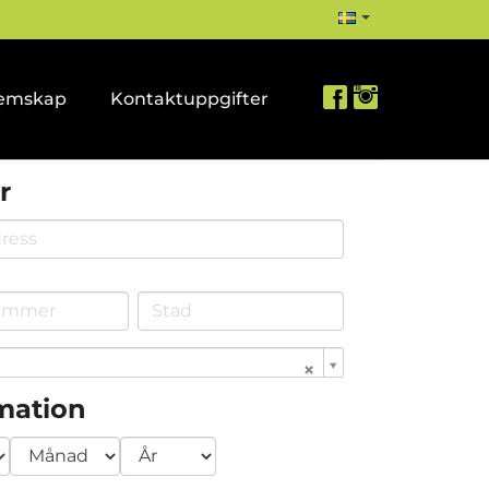
emskap
Kontaktuppgifter
r
rmation