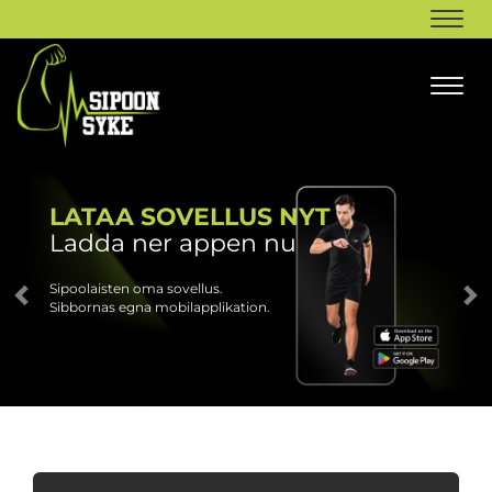
Navi
Navi
LATAA SOVELLUS NYT
Ladda ner appen nu
Sipoolaisten oma sovellus.
Sibbornas egna mobilapplikation.