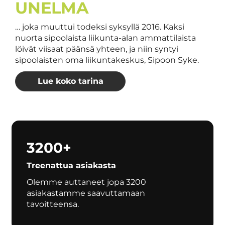
UNELMA
… joka muuttui todeksi syksyllä 2016. Kaksi
nuorta sipoolaista liikunta-alan ammattilaista
löivät viisaat päänsä yhteen, ja niin syntyi
sipoolaisten oma liikuntakeskus, Sipoon Syke.
Lue koko tarina
3200+
Treenattua asiakasta
Olemme auttaneet jopa 3200
asiakastamme saavuttamaan
tavoitteensa.