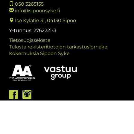
050 3265155
info@sipoonsyke.fi
Iso Kylätie 31, 04130 Sipoo
Y-tunnus: 2762221-3
Tietosuojaseloste
Tulosta rekisteritietojen tarkastuslomake
Kokemuksia Sipoon Syke
Asiakaspalvelumme palvelee /
Kundbetjäningen är öppen
ma/må: 10-13 & 15-19
ti/ti: 15-19
ke/on: 15-19