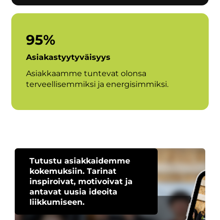
95%
Asiakastyytyväisyys
Asiakkaamme tuntevat olonsa
terveellisemmiksi ja energisimmiksi.
Tutustu asiakkaidemme
kokemuksiin. Tarinat
inspiroivat, motivoivat ja
antavat uusia ideoita
liikkumiseen.