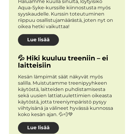
Haluamme kuulla sinulta, löytyisikö
Aqua-Syke-kurssille kiinnostusta myös
syyskaudelle. Kurssin toteutuminen
riippuu osallistujamäärästä, joten nyt on
oikea hetki vaikuttaa!
Lue lisää
💦 Hiki kuuluu treeniin – ei
laitteisiin
Kesän lämpimät säät näkyvät myös
salilla. Muistutamme treenipyyhkeen
käytöstä, laitteiden puhdistamisesta
sekä uusien lattiatuulettimien oikeasta
käytöstä, jotta treeniympäristö pysyy
viihtyisänä ja välineet hyvässä kunnossa
koko kesän ajan. 💦💨💚
Lue lisää