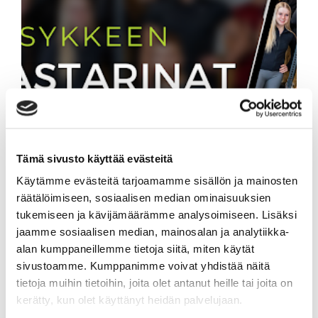
TUTUSTU JA JAA
TARINASI –
Tämä sivusto käyttää evästeitä
ASIAKKAIDEMME
Käytämme evästeitä tarjoamamme sisällön ja mainosten
KOKEMUKSIA SIPOON
räätälöimiseen, sosiaalisen median ominaisuuksien
tukemiseen ja kävijämäärämme analysoimiseen. Lisäksi
SYKKEESTÄ
jaamme sosiaalisen median, mainosalan ja analytiikka-
alan kumppaneillemme tietoja siitä, miten käytät
sivustoamme. Kumppanimme voivat yhdistää näitä
tietoja muihin tietoihin, joita olet antanut heille tai joita on
kerätty, kun olet käyttänyt heidän palvelujaan.