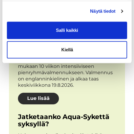
AJANKOHTAISTA
Näytä tiedot
Katso
kaikki ajankohtaiset
.
Salli kaikki
Syke X - Functional Fitness -
pienryhmä
Kiellä
Tartu ainutlaatuiseen tilaisuuteen ja tule
mukaan 10 viikon intensiiviseen
pienryhmävalmennukseen. Valmennus
on englanninkielinen ja alkaa taas
keskiviikkona 19.8.2026.
Lue lisää
Jatketaanko Aqua-Sykettä
syksyllä?