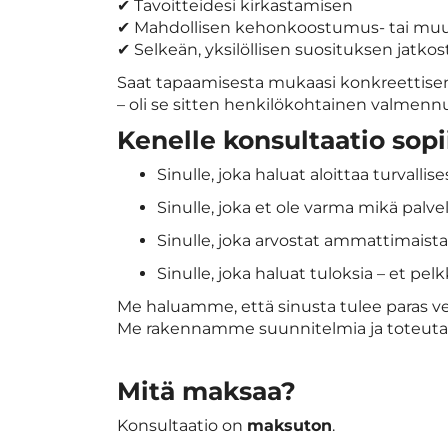
✔ Tavoitteidesi kirkastamisen
✔ Mahdollisen kehonkoostumus- tai mu
✔ Selkeän, yksilöllisen suosituksen jatkos
Saat tapaamisesta mukaasi konkreettisen 
– oli se sitten henkilökohtainen valmenn
Kenelle konsultaatio sopi
Sinulle, joka haluat aloittaa turvallise
Sinulle, joka et ole varma mikä palvel
Sinulle, joka arvostat ammattimaista
Sinulle, joka haluat tuloksia – et pel
Me haluamme, että sinusta tulee paras ver
Me rakennamme suunnitelmia ja toteuta
Mitä maksaa?
Konsultaatio on
maksuton
.