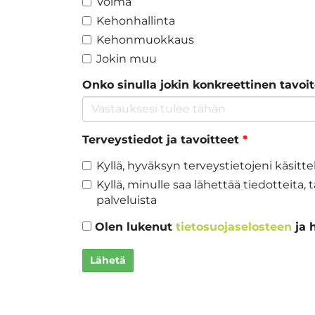
Voima
Kehonhallinta
Kehonmuokkaus
Jokin muu
Onko sinulla jokin konkreettinen tavoi
Terveystiedot ja tavoitteet
*
Kyllä, hyväksyn terveystietojeni käsitt
Kyllä, minulle saa lähettää tiedotteita,
palveluista
Olen lukenut
tietosuojaselosteen
ja 
Lähetä