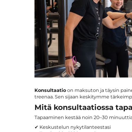
Konsultaatio
on maksuton ja täysin pain
treenaa. Sen sijaan keskitymme tärkeim
Mitä konsultaatiossa tap
Tapaaminen kestää noin 20–30 minuuttia j
✔ Keskustelun nykytilanteestasi