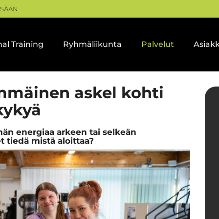
ISÄÄN
al Training
Ryhmäliikunta
Palvelut
Asiak
immäinen askel kohti
kykyä
 energiaa arkeen tai selkeän
 tiedä mistä aloittaa?