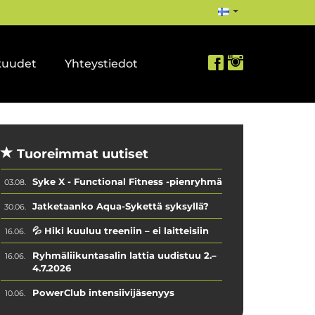
kuudet
Yhteystiedot
Tuoreimmat uutiset
Syke X - Functional Fitness -pienryhmä
03.08.
Jatketaanko Aqua-Sykettä syksyllä?
30.06.
💦 Hiki kuuluu treeniin – ei laitteisiin
16.06.
Ryhmäliikuntasalin lattia uudistuu 2.–
16.06.
4.7.2026
PowerClub intensiivijäsenyys
10.06.