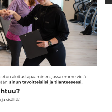
eeton aloitustapaaminen, jossa emme vielä
pään:
sinun tavoitteisiisi ja tilanteeseesi.
ahtuu?
a sisältää: