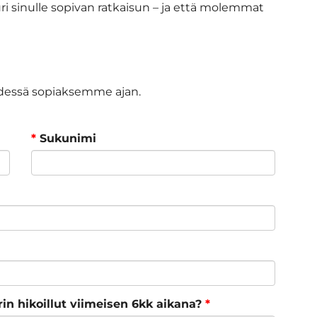
ri sinulle sopivan ratkaisun – ja että molemmat
dessä sopiaksemme ajan.
*
Sukunimi
in hikoillut viimeisen 6kk aikana?
*