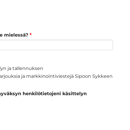
te mielessä?
*
elyn ja tallennuksen
 tarjouksia ja markkinointiviestejä Sipoon Sykkeen
hyväksyn henkilötietojeni käsittelyn