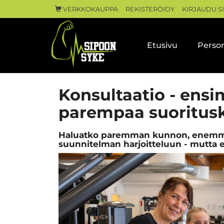
VERKKOKAUPPA
REKISTERÖIDY
KIRJAUDU S
Etusivu
Person
Konsultaatio - ens
parempaa suoritus
Haluatko paremman kunnon, enemmän
suunnitelman harjoitteluun - mutta et