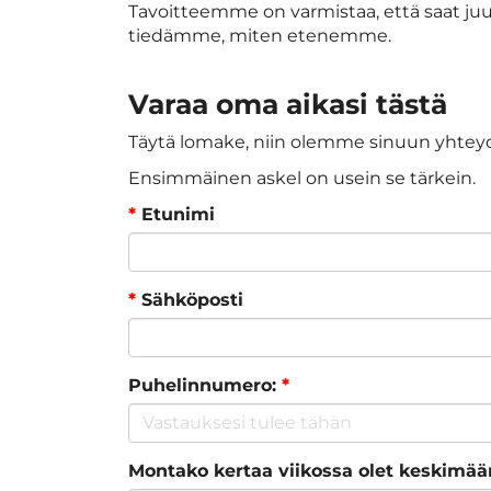
Tavoitteemme on varmistaa, että saat juu
tiedämme, miten etenemme.
​​​​​​​Varaa oma aikasi tästä
Täytä lomake, niin olemme sinuun yhtey
Ensimmäinen askel on usein se tärkein.
*
Etunimi
*
Sähköposti
Puhelinnumero:
*
Montako kertaa viikossa olet keskimäär