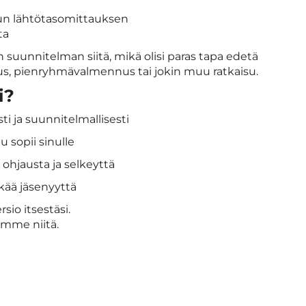
un lähtötasomittauksen
ta
suunnitelman siitä, mikä olisi paras tapa edetä
us, pienryhmävalmennus tai jokin muu ratkaisu.
i?
sti ja suunnitelmallisesti
u sopii sinulle
 ohjausta ja selkeyttä
kkää jäsenyyttä
sio itsestäsi.
mme niitä.