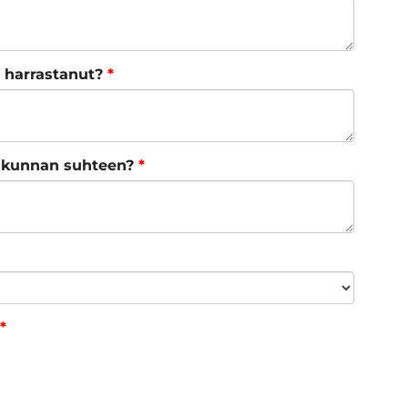
a harrastanut?
*
liikunnan suhteen?
*
*