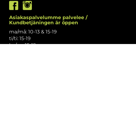
Asiakaspalvelumme palvelee /
Kundbetjäningen är öppen
ma/må: 10-13 & 15-19
ti/ti: 15-19
ke/on: 15-19
to/to: 12-19
pe/fr: 12-15
la/lö: 9.30-13
su/sö: suljettu/stängt
Puhelintiedusteluihin vastaamme
asiakaspalvelun aukioloaikoina.
Vi svarar på telefonförfrågningar under
kundbetjäningens öppettider.
Tarkistathan mahdolliset muutokset
aukioloaikoihin
täältä.
Vänligen kontrollera eventuella ändringar av
öppettiderna
här.