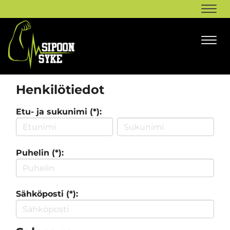
Navi
Navi
Henkilötiedot
Etu- ja sukunimi (*):
Puhelin (*):
Sähköposti (*):