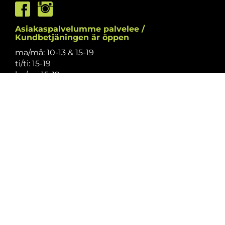
Asiakaspalvelumme palvelee /
Kundbetjäningen är öppen
ma/må: 10-13 & 15-19
ti/ti: 15-19
ke/on: 15-19
to/to: 12-19
pe/fr: 12-15
la/lö: 9.30-13
su/sö: suljettu/stängt
Puhelintiedusteluihin vastaamme
asiakaspalvelun aukioloaikoina.
Vi svarar på telefonförfrågningar under
kundbetjäningens öppettider.
Tarkistathan mahdolliset muutokset
aukioloaikoihin
täältä.
Vänligen kontrollera eventuella ändringar av
öppettiderna
här.