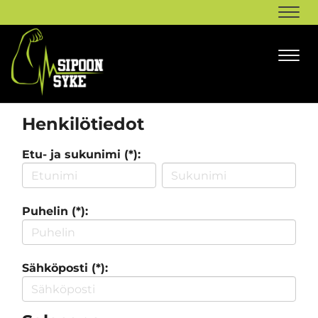
Navi
Navi
Henkilötiedot
Etu- ja sukunimi (*):
Puhelin (*):
Sähköposti (*):