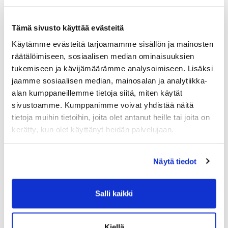
Tämä sivusto käyttää evästeitä
Tuoreimmat uutiset
Käytämme evästeitä tarjoamamme sisällön ja mainosten
räätälöimiseen, sosiaalisen median ominaisuuksien
Syke X - Functional Fitness -pienryhmä
03.08.
tukemiseen ja kävijämäärämme analysoimiseen. Lisäksi
Jatketaanko Aqua-Sykettä syksyllä?
30.06.
jaamme sosiaalisen median, mainosalan ja analytiikka-
alan kumppaneillemme tietoja siitä, miten käytät
💦 Hiki kuuluu treeniin – ei laitteisiin
16.06.
sivustoamme. Kumppanimme voivat yhdistää näitä
Ryhmäliikuntasalin lattia uudistuu 2.–
16.06.
tietoja muihin tietoihin, joita olet antanut heille tai joita on
4.7.2026
kerätty, kun olet käyttänyt heidän palvelujaan.
PowerClub intensiivijäsenyys
10.06.
Näytä tiedot
Salli kaikki
Kiellä