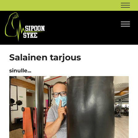
Navi
Navi
Salainen tarjous
sinulle...