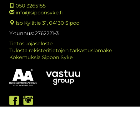
050 3265155
info@sipoonsyke.fi
Iso Kylätie 31, 04130 Sipoo
Y-tunnus: 2762221-3
Tietosuojaseloste
Tulosta rekisteritietojen tarkastuslomake
Kokemuksia Sipoon Syke
Asiakaspalvelumme palvelee /
Kundbetjäningen är öppen
ma/må: 10-13 & 15-19
ti/ti: 15-19