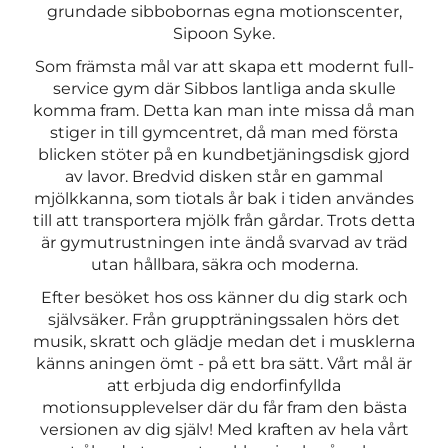
grundade sibbobornas egna motionscenter,
Sipoon Syke.
Som främsta mål var att skapa ett modernt full-
service gym där Sibbos lantliga anda skulle
komma fram. Detta kan man inte missa då man
stiger in till gymcentret, då man med första
blicken stöter på en kundbetjäningsdisk gjord
av lavor. Bredvid disken står en gammal
mjölkkanna, som tiotals år bak i tiden användes
till att transportera mjölk från gårdar. Trots detta
är gymutrustningen inte ändå svarvad av träd
utan hållbara, säkra och moderna.
Efter besöket hos oss känner du dig stark och
självsäker. Från gruppträningssalen hörs det
musik, skratt och glädje medan det i musklerna
känns aningen ömt - på ett bra sätt. Vårt mål är
att erbjuda dig endorfinfyllda
motionsupplevelser där du får fram den bästa
versionen av dig själv! Med kraften av hela vårt