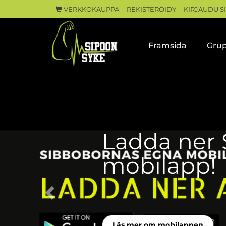
VERKKOKAUPPA
REKISTERÖIDY
KIRJAUDU S
Framsida
Grup
Ladda ner 
mobilapp!
Läs mer om mobilappen