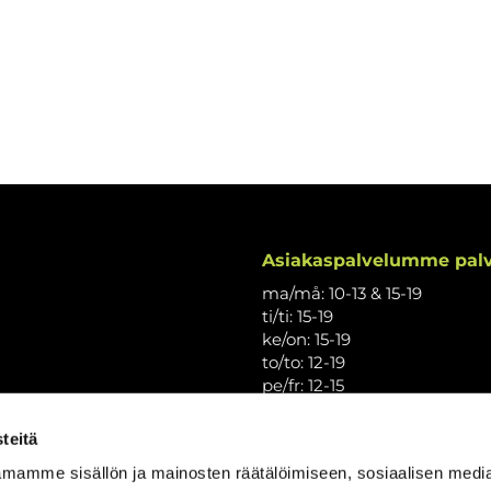
Asiakaspalvelumme palv
ma/må: 10-13 & 15-19
ti/ti: 15-19
ke/on: 15-19
to/to: 12-19
pe/fr: 12-15
la/lö: 9.30-13
su/sö: suljettu/stängt
teitä
Puhelintiedusteluihin vast
mamme sisällön ja mainosten räätälöimiseen, sosiaalisen medi
Vi svarar på telefonförfråg