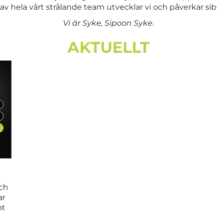
n av hela vårt strålande team utvecklar vi och påverkar 
Vi är Syke, Sipoon Syke.
AKTUELLT
och
ar
ot