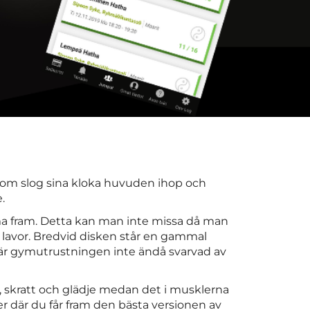
 som slog sina kloka huvuden ihop och
.
ma fram. Detta kan man inte missa då man
v lavor. Bredvid disken står en gammal
ta är gymutrustningen inte ändå svarvad av
, skratt och glädje medan det i musklerna
er där du får fram den bästa versionen av