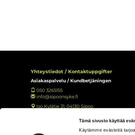
Yhteystiedot / Kontaktuppgifter
Asiakaspalvelu / Kundbetjäningen
050 3265155
info@sipoonsyke.fi
Iso Kylätie 31, 04130 Sipoo
Y-tunnus: 2762221-3
Tämä sivusto käyttää eväs
Tietosuojaseloste
Käytämme evästeitä tarjoa
Tulosta rekisteritietojen tarkastuslomake