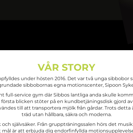
VÅR STORY
uppfylldes under hösten 2016. Det var två unga sibbobor
grundade sibbobornas egna motionscenter, Sipoon Syke
nt full-service gym där Sibbos lantliga anda skulle kom
 första blicken stöter på en kundbetjäningsdisk gjord a
vändes till att transportera mjölk från gårdar. Trots det
träd utan hållbara, säkra och moderna.
k och självsäker. Från gruppträningssalen hörs det musik
t mål är att erbjuda dig endorfinfyllda motionsupplevels