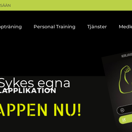
ISÄÄN
pträning
Personal Training
Tjänster
Medl
Sykes egna