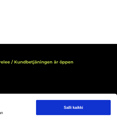
elee / Kundbetjäningen är öppen
Salli kaikki
aamme asiakaspalvelun aukioloaikoina.
an
ningar under kundbetjäningens öppettider.