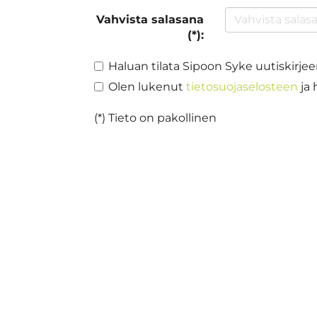
Vahvista salasana
(*):
Haluan tilata Sipoon Syke uutiskirje
Olen lukenut
tietosuojaselosteen
ja 
(*) Tieto on pakollinen