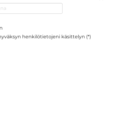
en
hyväksyn henkilötietojeni käsittelyn (*)