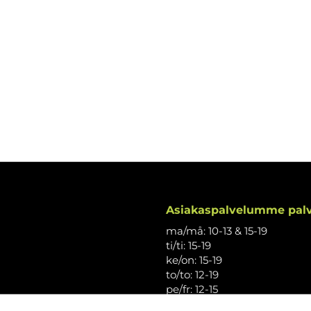
Asiakaspalvelumme palv
ma/må: 10-13 & 15-19
ti/ti: 15-19
ke/on: 15-19
to/to: 12-19
pe/fr: 12-15
la/lö: 9.30-13