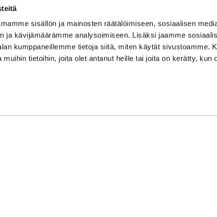
su/sö: suljettu/stängt
teitä
Puhelintiedusteluihin vast
mamme sisällön ja mainosten räätälöimiseen, sosiaalisen medi
Vi svarar på telefonförfråg
n ja kävijämäärämme analysoimiseen. Lisäksi jaamme sosiaali
Tarkistathan mahdolliset m
-alan kumppaneillemme tietoja siitä, miten käytät sivustoamme
Vänligen kontrollera eventu
 muihin tietoihin, joita olet antanut heille tai joita on kerätty, kun 
Asiakaspalvelu on suljettu p
Kundbetjäningen är stängd 
oon Syke
| Toiminnanohjausjärjestelmä
WiseGym
powered by
WiseN