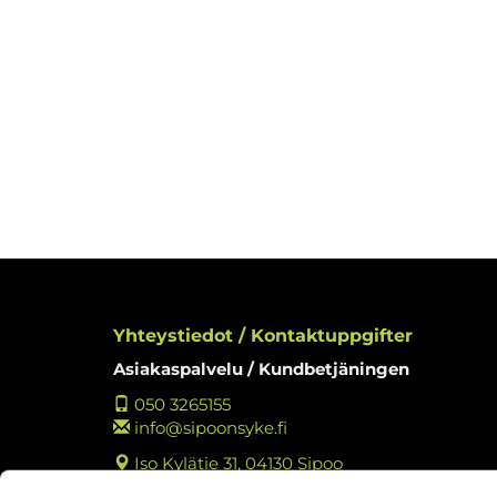
Yhteystiedot / Kontaktuppgifter
Asiakaspalvelu / Kundbetjäningen
050 3265155
info@sipoonsyke.fi
Iso Kylätie 31, 04130 Sipoo