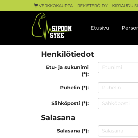
VERKKOKAUPPA
REKISTERÖIDY
KIRJAUDU S
Etusivu
Person
Henkilötiedot
Etu- ja sukunimi
(*):
Puhelin (*):
Sähköposti (*):
Salasana
Salasana (*):