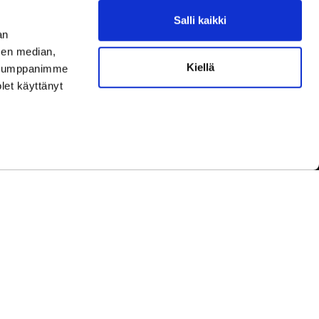
Salli kaikki
aamme asiakaspalvelun aukioloaikoina.
an
ningar under kundbetjäningens öppettider.
sen median,
Kiellä
uutokset aukioloaikoihin
täältä.
. Kumppanimme
ella ändringar av öppettiderna
här.
olet käyttänyt
yhinä.
under helger.
etwork