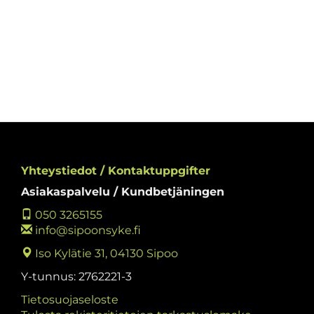
Yhteystiedot / Kontaktuppgifter
Asiakaspalvelu / Kundbetjäningen
050 3265155
info@sipoonsyke.fi
Iso Kylätie 31, 04130 Sipoo
Y-tunnus: 2762221-3
Tietosuojaseloste