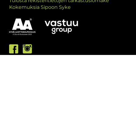
Tulosta rekisteritietojen tarkastuslomake
Kokemuksia Sipoon Syke
Asiakaspalvelumme palvelee /
Kundbetjäningen är öppen
ma/må: 10-13 & 15-19
ti/ti: 15-19
ke/on: 15-19
to/to: 12-19
pe/fr: 12-15
la/lö: 9.30-13
su/sö: suljettu/stängt
Puhelintiedusteluihin vastaamme
asiakaspalvelun aukioloaikoina.