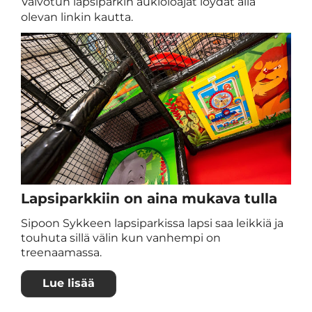
Valvotun lapsiparkin aukioloajat löydät alla
olevan linkin kautta.
Lapsiparkkiin on aina mukava tulla
Sipoon Sykkeen lapsiparkissa lapsi saa leikkiä ja
touhuta sillä välin kun vanhempi on
treenaamassa.
Lue lisää