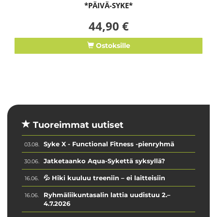
*PÄIVÄ-SYKE*
44,90 €
Ostoksille
Tuoreimmat uutiset
Syke X - Functional Fitness -pienryhmä
03.08.
Jatketaanko Aqua-Sykettä syksyllä?
30.06.
💦 Hiki kuuluu treeniin – ei laitteisiin
16.06.
Ryhmäliikuntasalin lattia uudistuu 2.–
16.06.
4.7.2026