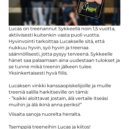
Lucas on treenannut Sykkeellä noin 1,5 vuotta,
aktiivisesti kuitenkin vasta puoli vuotta.
Hyvinvointi tarkoittaa Lucakselle sitä, että
nukkuu hyvin, syö hyvin ja treenaa
säännöllisesti, jotta pysyy terveenä. Sykkeelle
hänet saa palaamaan aina uudestaan tulokset ja
se tunne mikä treenin jälkeen tulee.
Yksinkertaisesti hyvä fiilis.
Lucaksen vinkki kanssaopiskelijoille ja muille
treeniä salilla harkitseville on tämä:
- ”kaikki aloittavat jostain, älä vertaile itseäsi
muihin ja älä ikinä anna periksi!”
Viisaita sanoja nuorelta herralta.
Tsemppiä treeneihin Lucas ja kiitos!