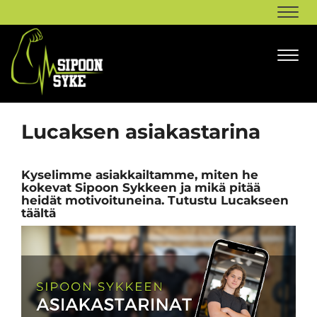
Navi
Navi
Lucaksen asiakastarina
Kyselimme asiakkailtamme, miten he
kokevat Sipoon Sykkeen ja mikä pitää
heidät motivoituneina. Tutustu Lucakseen
täältä