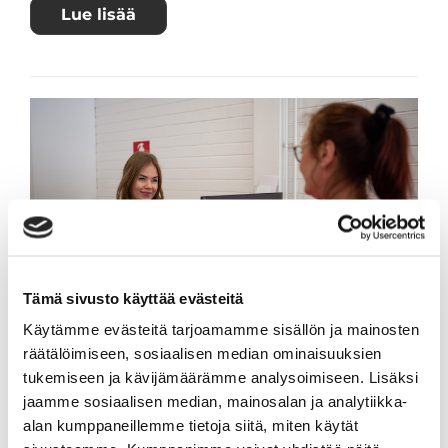
Lue lisää
Tämä sivusto käyttää evästeitä
Käytämme evästeitä tarjoamamme sisällön ja mainosten
Asiakaspalvelun palautelomake
räätälöimiseen, sosiaalisen median ominaisuuksien
Miten voisimme parantaa palvelua? Anna
tukemiseen ja kävijämäärämme analysoimiseen. Lisäksi
palautetta täyttämällä lomake.
jaamme sosiaalisen median, mainosalan ja analytiikka-
alan kumppaneillemme tietoja siitä, miten käytät
Lue lisää