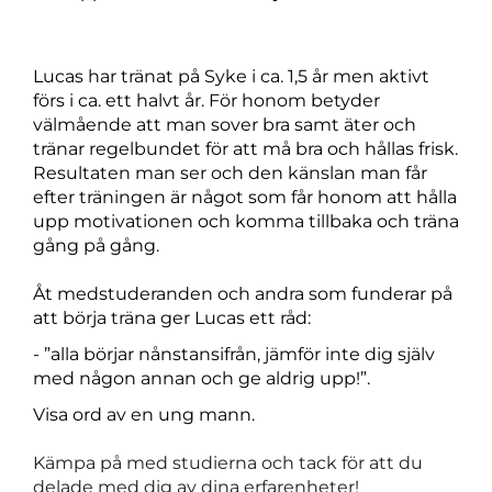
Lucas har tränat på Syke i ca. 1,5 år men aktivt
förs i ca. ett halvt år. För honom betyder
välmående att man sover bra samt äter och
tränar regelbundet för att må bra och hållas frisk.
Resultaten man ser och den känslan man får
efter träningen är något som får honom att hålla
upp motivationen och komma tillbaka och träna
gång på gång.
Åt medstuderanden och andra som funderar på
att börja träna ger Lucas ett råd:
- ”alla börjar nånstansifrån, jämför inte dig själv
med någon annan och ge aldrig upp!”.
Visa ord av en ung mann.
Kämpa på med studierna och tack för att du
delade med dig av dina erfarenheter!