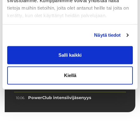
sivustoamme. Kumppanimme voivat yhdistää näitä
tietoja muihin tietoihin, joita olet antanut heille tai joita on
kerätty, kun olet käyttänyt heidän palvelujaan.
Näytä tiedot
Tuoreimmat uutiset
Syke X - Functional Fitness -pienryhmä
03.08.
Salli kaikki
Jatketaanko Aqua-Sykettä syksyllä?
30.06.
💦 Hiki kuuluu treeniin – ei laitteisiin
16.06.
Kiellä
Ryhmäliikuntasalin lattia uudistuu 2.–
16.06.
4.7.2026
PowerClub intensiivijäsenyys
10.06.