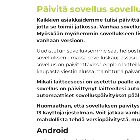
Päivitä sovellus sovel
Kaikkien asiakkaidemme tulisi päivitt
jotta se toimii jatkossa. Vanhaa sovel
Myöskään myöhemmin sovellukseen lisä
vanhaan versioon.
Uudistetun sovelluksemme saat helposti kä
sovelluksen omassa sovelluskaupassasi 
sovellus on päivitettävissä Applen laitteil
kaupasta viestin alussa mainittuna päivä
Mikäli laitteeseesi on asetettu päälle 
sovellus on päivittynyt laitteellesi aut
automaattiset sovelluspäivitykset pääl
Huomaathan, että sovelluksen päivitys 
13 käyttöjärjestelmän. Voit jatkaa vanh
mahdollista tehdä versiopäivitystä, mut
Android