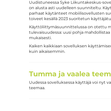
Uudistuneessa Syke Liikuntakeskus-sovel
on alusta asti uudelleen suunniteltu. Kä
parhaat käytänteet mobiilisovellusten s
toiveet kesällä 2023 suoritetun käyttäjä
Käyttöliittymäsuunnittelussa on otettu 
tulevaisuudessa: uusi pohja mahdollistaa
mukaisesti.
Kaiken kaikkiaan sovelluksen käyttämisen
kuin aikaisemmin.
Tumma ja vaalea tee
Uudessa sovelluksessa käyttäjä voi nyt v
teemaa.