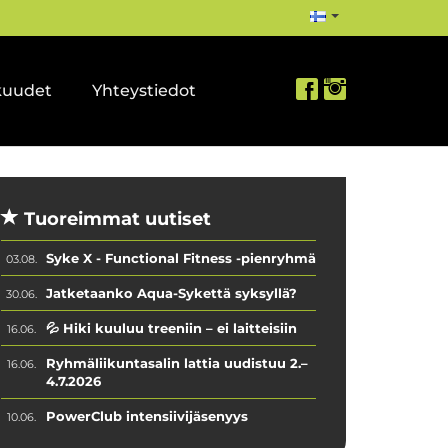
kuudet
Yhteystiedot
Tuoreimmat uutiset
Syke X - Functional Fitness -pienryhmä
03.08.
Jatketaanko Aqua-Sykettä syksyllä?
30.06.
💦 Hiki kuuluu treeniin – ei laitteisiin
16.06.
Ryhmäliikuntasalin lattia uudistuu 2.–
16.06.
4.7.2026
PowerClub intensiivijäsenyys
10.06.