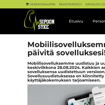
VERKKOKAUPPA
REKISTERÖIDY
KIRJAUDU S
Etusivu
Person
Mobiilisovelluksem
päivitä sovelluksesi
Mobiilisovelluksemme uudistuu ja uus
keskiviikkona 28.08.2024. Kaikkien a
sovelluksensa uudistettuun versioon,
Sovellusuudistuksessa on kiinnitett
käyttäjäkokemuksen tarjoamiseen.