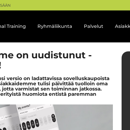
ISÄÄN
al Training
Ryhmäliikunta
Palvelut
Asiak
me on uudistunut -
!
i versio on ladattavissa sovelluskaupoista
siakkaidemme tulisi päivittää tuolloin oma
 jotta varmistat sen toiminnan jatkossa.
y erityistä huomiota entistä paremman