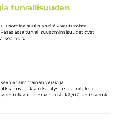
ia turvallisuuden
llisuusominaisuuksia sekä varautumista
 Pääasiassa turvallisuusominaisuudet ovat
tärkeämpiä.
luksen ensimmäinen versio ja
atkaa sovelluksen kehitystä suunnitelman
ukseen tullaan tuomaan uusia käyttäjien toivomia