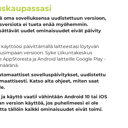
luskaupassasi
ää oma sovelluksensa uudistettuun versioon,
lusversiota ei tueta enää myöhemmin.
ttävät uudet ominaisuudet eivät päivity
yttöösi päivittämällä laitteestasi löytyvän
uusimpaan versioon. Syke Liikuntakeskus
le AppStoresta ja Android laitteille Google Play -
määränä.
automaattiset sovelluspäivitykset, uudistettu
omaattisesti. Katso alta ohjeet, miten saat
le.
ja käyttö vaatii vähintään Android 10 tai iOS
an version käyttöä, jos puhelimeesi ei ole
ta tällöin kaikki ominaisuudet eivät toimi.