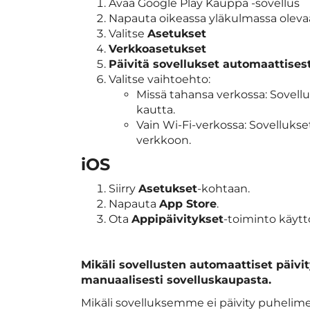
Avaa Google Play Kauppa ‑sovellus
Napauta oikeassa yläkulmassa olevaa 
Valitse
Asetukset
Verkkoasetukset
Päivitä sovellukset automaattisest
Valitse vaihtoehto:
Missä tahansa verkossa: Sovellu
kautta.
Vain Wi-Fi-verkossa: Sovellukse
verkkoon.
iOS
Siirry
Asetukset
-kohtaan.
Napauta
App Store
.
Ota
Appipäivitykset
-toiminto käytt
Mikäli sovellusten automaattiset päivity
manuaalisesti sovelluskaupasta.
Mikäli sovelluksemme ei päivity puhelimee