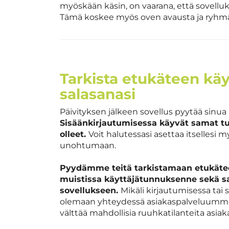
myöskään käsin, on vaarana, että sovell
Tämä koskee myös oven avausta ja ryhmä
Tarkista etukäteen käy
salasanasi
Päivityksen jälkeen sovellus pyytää sinua
Sisäänkirjautumisessa käyvät samat t
olleet.​​​​​​​
Voit halutessasi asettaa itsellesi 
unohtumaan.
Pyydämme teitä tarkistamaan etukäteen
muistissa käyttäjätunnuksenne sekä s
sovellukseen.
Mikäli kirjautumisessa ta
olemaan yhteydessä asiakaspalveluumme 
välttää mahdollisia ruuhkatilanteita asi