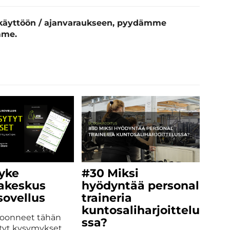
n käyttöön / ajanvaraukseen, pyydämme
mme.
Syke
#30
Miksi
takeskus
hyödyntää personal
sovellus
traineria
kuntosaliharjoittelu
oonneet tähän
ssa?
ytyt kysymykset