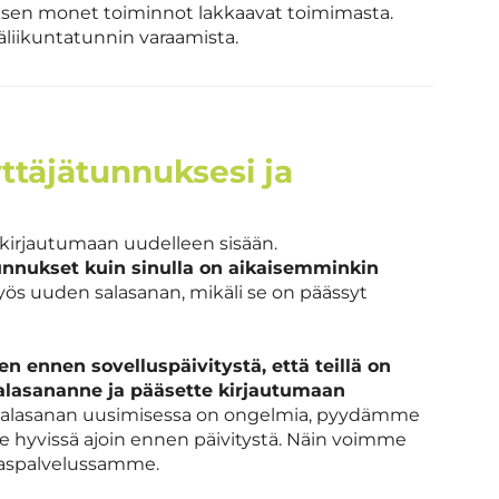
uksen monet toiminnot lakkaavat toimimasta.
liikuntatunnin varaamista.
ttäjätunnuksesi ja
 kirjautumaan uudelleen sisään.
unnukset kuin sinulla on aikaisemminkin
myös uuden salasanan, mikäli se on päässyt
 ennen sovelluspäivitystä, että teillä on
alasananne ja pääsette kirjautumaan
i salasanan uusimisessa on ongelmia, pyydämme
hyvissä ajoin ennen päivitystä. Näin voimme
akaspalvelussamme.