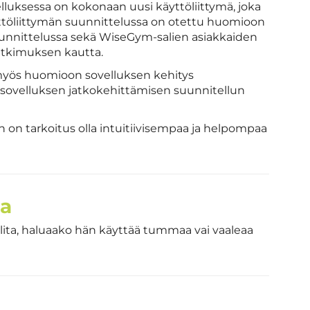
luksessa on kokonaan uusi käyttöliittymä, joka
yttöliittymän suunnittelussa on otettu huomioon
uunnittelussa sekä WiseGym-salien asiakkaiden
tutkimuksen kautta.
myös huomioon sovelluksen kehitys
 sovelluksen jatkokehittämisen suunnitellun
 on tarkoitus olla intuitiivisempaa ja helpompaa
ma
alita, haluaako hän käyttää tummaa vai vaaleaa