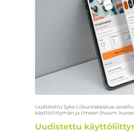
Uudistettu Syke Liikuntakeskus-sovell
käyttöliittymän ja ilmeen (huom. kuvas
Uudistettu käyttöliitt