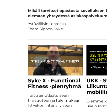
Mikäli tarvitset opastusta sovellukse
olemaan yhteydessä asiakaspalveluu
Ystävällisin terveisin,
​​​​​​​Team Sipoon Syke
Syke X - Functional
UKK - 
Fitness -pienryhmä
Liikun
mobiili
Tartu ainutlaatuiseen
tilaisuuteen ja tule mukaan
Olemme k
10 viikon intensiiviseen
usein kys