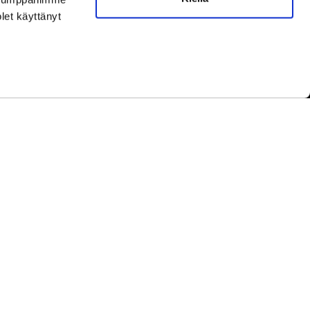
ella ändringar av öppettiderna
här.
olet käyttänyt
yhinä.
under helger.
etwork