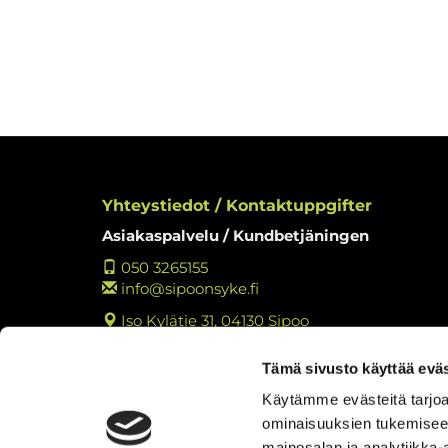
Yhteystiedot / Kontaktuppgifter
Asiakaspalvelu / Kundbetjäningen
050 3265155
info@sipoonsyke.fi
Iso Kylätie 31, 04130 Sipoo
Y-tunnus: 2762221-3
Tämä sivusto käyttää eväs
Tietosuojaseloste
Käytämme evästeitä tarjoa
Tulosta rekisteritietojen tarkastuslomake
ominaisuuksien tukemisee
Kokemuksia Sipoon Syke
mainosalan ja analytiikka