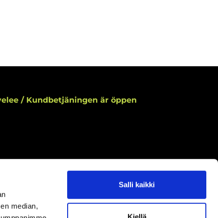
elee / Kundbetjäningen är öppen
Salli kaikki
aamme asiakaspalvelun aukioloaikoina.
an
ningar under kundbetjäningens öppettider.
sen median,
Kiellä
uutokset aukioloaikoihin
täältä.
. Kumppanimme