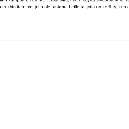
Vänligen kontrollera eventu
 muihin tietoihin, joita olet antanut heille tai joita on kerätty, kun 
Asiakaspalvelu on suljettu p
Kundbetjäningen är stängd 
oon Syke
| Toiminnanohjausjärjestelmä
WiseGym
powered by
WiseN