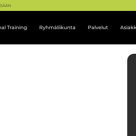
ISÄÄN
al Training
Ryhmäliikunta
Palvelut
Asiak