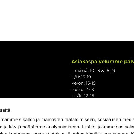
Asiakaspalvelumme palv
ma/må: 10-13 & 15-19
ti/ti: 15-19
ke/on: 15-19
to/to: 12-19
pe/fr: 12-15
la/lö: 9.30-13
su/sö: suljettu/stängt
teitä
Puhelintiedusteluihin vast
mamme sisällön ja mainosten räätälöimiseen, sosiaalisen medi
Vi svarar på telefonförfråg
n ja kävijämäärämme analysoimiseen. Lisäksi jaamme sosiaali
Tarkistathan mahdolliset m
-alan kumppaneillemme tietoja siitä, miten käytät sivustoamme