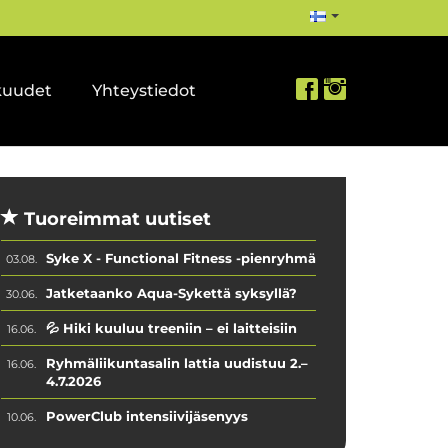
kuudet
Yhteystiedot
Tuoreimmat uutiset
Syke X - Functional Fitness -pienryhmä
03.08.
Jatketaanko Aqua-Sykettä syksyllä?
30.06.
💦 Hiki kuuluu treeniin – ei laitteisiin
16.06.
Ryhmäliikuntasalin lattia uudistuu 2.–
16.06.
4.7.2026
PowerClub intensiivijäsenyys
10.06.