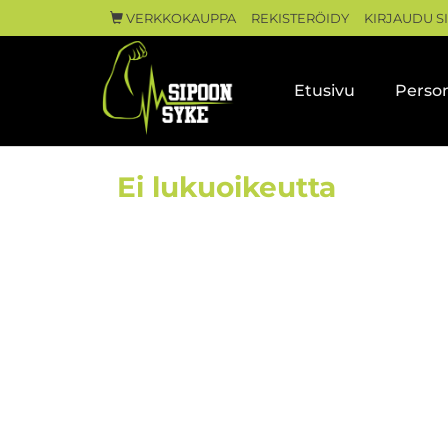
VERKKOKAUPPA
REKISTERÖIDY
KIRJAUDU S
Etusivu
Person
Ei lukuoikeutta