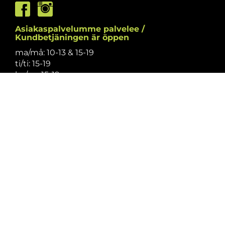
Asiakaspalvelumme palvelee /
Kundbetjäningen är öppen
ma/må: 10-13 & 15-19
ti/ti: 15-19
ke/on: 15-19
to/to: 12-19
pe/fr: 12-15
la/lö: 9.30-13
su/sö: suljettu/stängt
Puhelintiedusteluihin vastaamme
asiakaspalvelun aukioloaikoina.
Vi svarar på telefonförfrågningar under
kundbetjäningens öppettider.
Tarkistathan mahdolliset muutokset
aukioloaikoihin
täältä.
Vänligen kontrollera eventuella ändringar av
öppettiderna
här.