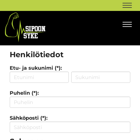
Navi
Navi
Henkilötiedot
Etu- ja sukunimi (*):
Puhelin (*):
Sähköposti (*):