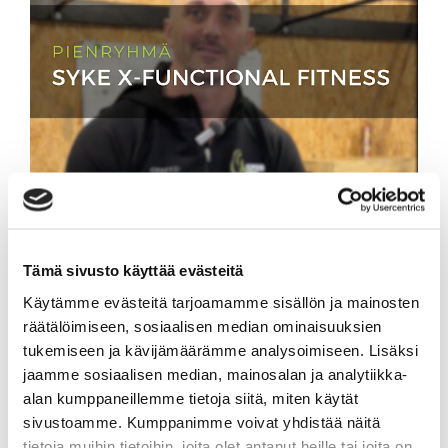
Syke X - Functional Fitness -
pienryhmä
Tartu ainutlaatuiseen tilaisuuteen ja tule
Tämä sivusto käyttää evästeitä
mukaan 10 viikon intensiiviseen
pienryhmävalmennukseen. Valmennus on
Käytämme evästeitä tarjoamamme sisällön ja mainosten
englanninkielinen ja alkaa taas keskiviikkona
räätälöimiseen, sosiaalisen median ominaisuuksien
19.8.2026.
tukemiseen ja kävijämäärämme analysoimiseen. Lisäksi
jaamme sosiaalisen median, mainosalan ja analytiikka-
Lue lisää
alan kumppaneillemme tietoja siitä, miten käytät
sivustoamme. Kumppanimme voivat yhdistää näitä
tietoja muihin tietoihin, joita olet antanut heille tai joita on