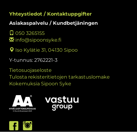
Yhteystiedot / Kontaktuppgifter
Asiakaspalvelu / Kundbetjäningen
050 3265155
info@sipoonsyke.fi
Iso Kylätie 31, 04130 Sipoo
Y-tunnus: 2762221-3
Tietosuojaseloste
Tulosta rekisteritietojen tarkastuslomake
Kokemuksia Sipoon Syke