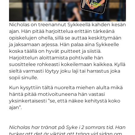
Nicholas on treenannut Sykkeellä kahden kesän
ajan. Hän pitää harjoittelua erittäin tärkeänä
opiskelujen ohella, sillä se auttaa keskittymään
ja jaksamaan arjessa. Hän palaa aina Sykkeelle
koska täällä on hyvät puitteet ja siistiä.
Harjoittelun aloittamista pohtivalle hän
suosittelee rohkeasti kokeilemaan kaikkea. Kyllä
sieltä varmasti löytyy joku laji tai harrastus joka
sopii sinulle.
Kun kysyttiin tältä nuorelta miehen alulta mikä
häntä pitää motivoituneena hän vastasi
yksinkertaisesti ”se, että näkee kehitystä koko
ajan”.
Nicholas har tränat på Syke i 2 somrars tid. Han
tycker att det är viktigt att träna vid sidan om