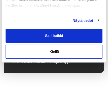
kerätty, kun olet käyttänyt heidän palvelujaan.
Tuoreimmat uutiset
Näytä tiedot
Syke X - Functional Fitness -pienryhmä
03.08.
Jatketaanko Aqua-Sykettä syksyllä?
30.06.
Salli kaikki
💦 Hiki kuuluu treeniin – ei laitteisiin
16.06.
Ryhmäliikuntasalin lattia uudistuu 2.–
16.06.
Kiellä
4.7.2026
PowerClub intensiivijäsenyys
10.06.