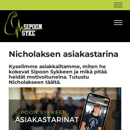
Navi
Navi
Nicholaksen asiakastarina
Kyselimme asiakkailtamme, miten he
kokevat Sipoon Sykkeen ja mikä pitää
heidät motivoituneina. Tutustu
Nicholakseen täältä.