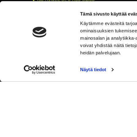
Y-tunnus: 2762221-3
Tämä sivusto käyttää eväs
Tietosuojaseloste
Käytämme evästeitä tarjoa
Tulosta rekisteritietojen tarkastuslomake
ominaisuuksien tukemisee
Kokemuksia Sipoon Syke
mainosalan ja analytiikka
voivat yhdistää näitä tietoja
heidän palvelujaan.
Näytä tiedot
© Sip