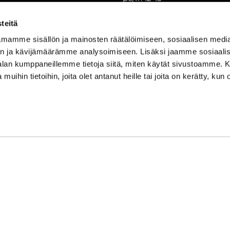
la/lö: 9.30-13
su/sö: suljettu/stängt
teitä
Puhelintiedusteluihin vast
mamme sisällön ja mainosten räätälöimiseen, sosiaalisen medi
Vi svarar på telefonförfråg
n ja kävijämäärämme analysoimiseen. Lisäksi jaamme sosiaali
Tarkistathan mahdolliset m
-alan kumppaneillemme tietoja siitä, miten käytät sivustoamme
Vänligen kontrollera eventu
 muihin tietoihin, joita olet antanut heille tai joita on kerätty, kun 
Asiakaspalvelu on suljettu p
Kundbetjäningen är stängd 
oon Syke
| Toiminnanohjausjärjestelmä
WiseGym
powered by
WiseN