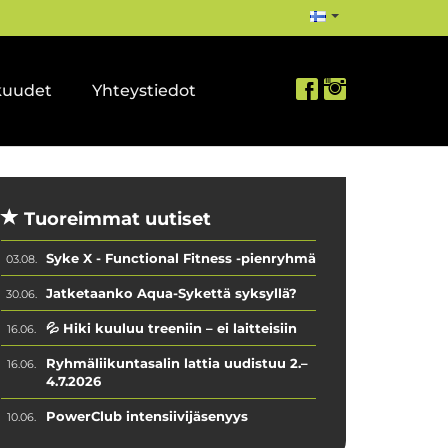
kuudet
Yhteystiedot
Tuoreimmat uutiset
Syke X - Functional Fitness -pienryhmä
03.08.
Jatketaanko Aqua-Sykettä syksyllä?
30.06.
💦 Hiki kuuluu treeniin – ei laitteisiin
16.06.
Ryhmäliikuntasalin lattia uudistuu 2.–
16.06.
4.7.2026
PowerClub intensiivijäsenyys
10.06.