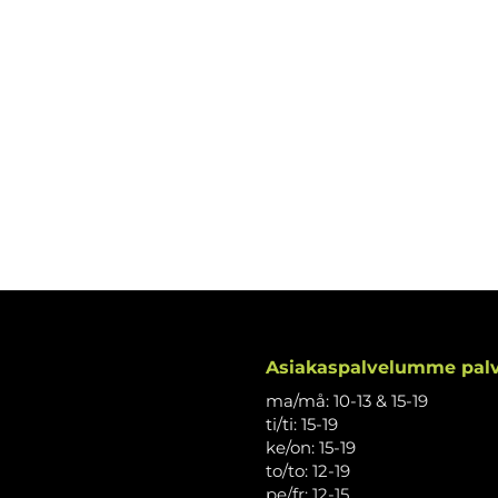
Asiakaspalvelumme palv
ma/må: 10-13 & 15-19
ti/ti: 15-19
ke/on: 15-19
to/to: 12-19
pe/fr: 12-15