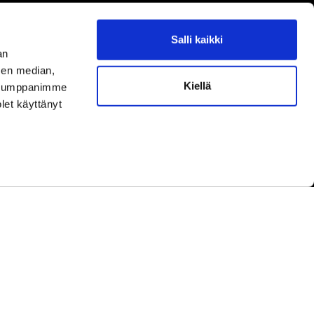
Salli kaikki
aamme asiakaspalvelun aukioloaikoina.
an
ningar under kundbetjäningens öppettider.
sen median,
Kiellä
uutokset aukioloaikoihin
täältä.
. Kumppanimme
ella ändringar av öppettiderna
här.
olet käyttänyt
yhinä.
under helger.
etwork