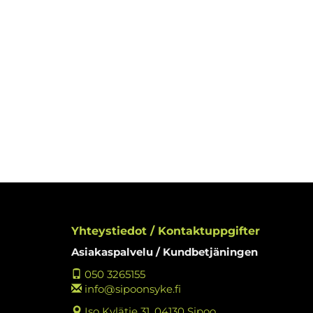
Yhteystiedot / Kontaktuppgifter
Asiakaspalvelu / Kundbetjäningen
050 3265155
info@sipoonsyke.fi
Iso Kylätie 31, 04130 Sipoo