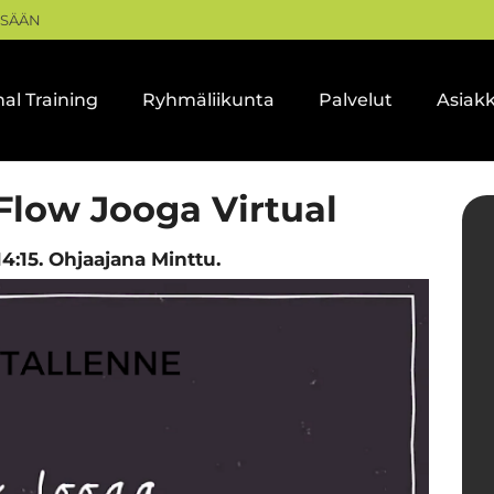
ISÄÄN
al Training
Ryhmäliikunta
Palvelut
Asiak
5 Flow Jooga Virtual
4:15. Ohjaajana Minttu.