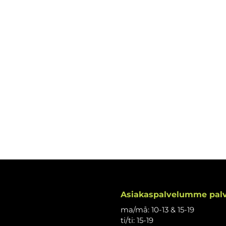
Asiakaspalvelumme palv
ma/må: 10-13 & 15-19
ti/ti: 15-19