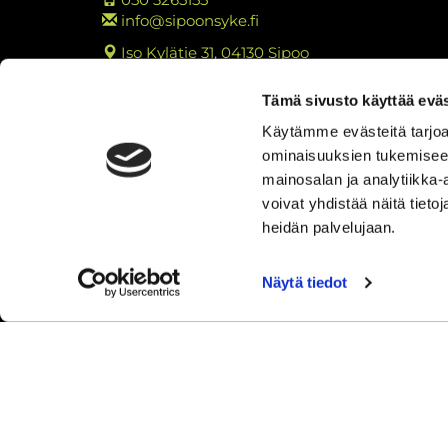
info@sipoonsyke.fi
Iso Kylätie 31, 04130 Sipoo
Y-tunnus: 2762221-3
Tämä sivusto käyttää eväs
Tietosuojaseloste
Käytämme evästeitä tarjoa
Tulosta rekisteritietojen tarkastuslomake
ominaisuuksien tukemisee
Kokemuksia Sipoon Syke
mainosalan ja analytiikka
voivat yhdistää näitä tietoja
heidän palvelujaan.
Näytä tiedot
© Sip