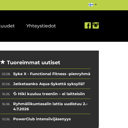
kuudet
Yhteystiedot
Tuoreimmat uutiset
Syke X - Functional Fitness -pienryhmä
03.08.
Jatketaanko Aqua-Sykettä syksyllä?
30.06.
💦 Hiki kuuluu treeniin – ei laitteisiin
16.06.
Ryhmäliikuntasalin lattia uudistuu 2.–
16.06.
4.7.2026
PowerClub intensiivijäsenyys
10.06.