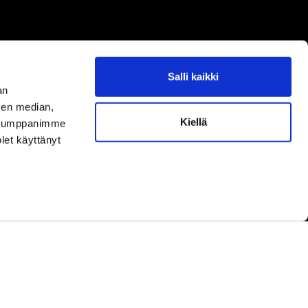
Salli kaikki
aamme asiakaspalvelun aukioloaikoina.
an
ningar under kundbetjäningens öppettider.
sen median,
Kiellä
uutokset aukioloaikoihin
täältä.
. Kumppanimme
ella ändringar av öppettiderna
här.
olet käyttänyt
yhinä.
under helger.
etwork