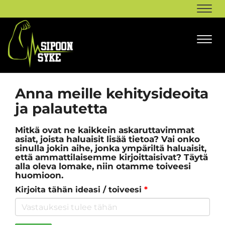
Navi
Navi
Anna meille kehitysideoita
ja palautetta
Mitkä ovat ne kaikkein askaruttavimmat
asiat, joista haluaisit lisää tietoa? Vai onko
sinulla jokin aihe, jonka ympäriltä haluaisit,
että ammattilaisemme kirjoittaisivat? Täytä
alla oleva lomake, niin otamme toiveesi
huomioon.
Kirjoita tähän ideasi / toiveesi
*