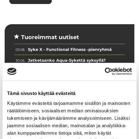
Tuoreimmat uutiset
Syke X - Functional Fitness -pienryhmä
03.08.
Jatketaanko Aqua-Sykettä syksyllä?
30.06.
💦 Hiki kuuluu treeniin – ei laitteisiin
16.06.
Ryhmäliikuntasalin lattia uudistuu 2.–
16.06.
4.7.2026
Tämä sivusto käyttää evästeitä
PowerClub intensiivijäsenyys
10.06.
Käytämme evästeitä tarjoamamme sisällön ja mainosten
räätälöimiseen, sosiaalisen median ominaisuuksien
tukemiseen ja kävijämäärämme analysoimiseen. Lisäksi
jaamme sosiaalisen median, mainosalan ja analytiikka-
alan kumppaneillemme tietoja siitä, miten käytät