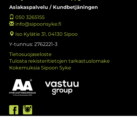
Asiakaspalvelu / Kundbetjäningen
050 3265155
info@sipoonsyke.fi
Iso Kylätie 31, 04130 Sipoo
Y-tunnus: 2762221-3
Tietosuojaseloste
Tulosta rekisteritietojen tarkastuslomake
Kokemuksia Sipoon Syke
Asiakaspalvelumme palvelee /
Kundbetjäningen är öppen
ma/må: 10-13 & 15-19