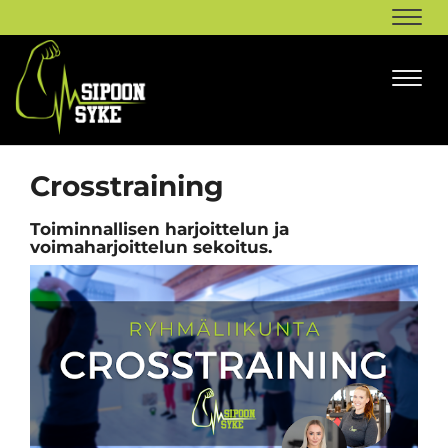
Navi
Navi
Crosstraining
Toiminnallisen harjoittelun ja
voimaharjoittelun sekoitus.