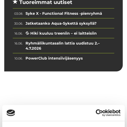
Tuoreimmat uutiset
Syke X - Functional Fitness -pienryhmä
03.08.
Jatketaanko Aqua-Sykettä syksyllä?
30.06.
💦 Hiki kuuluu treeniin – ei laitteisiin
16.06.
Ryhmäliikuntasalin lattia uudistuu 2.–
16.06.
4.7.2026
PowerClub intensiivijäsenyys
10.06.